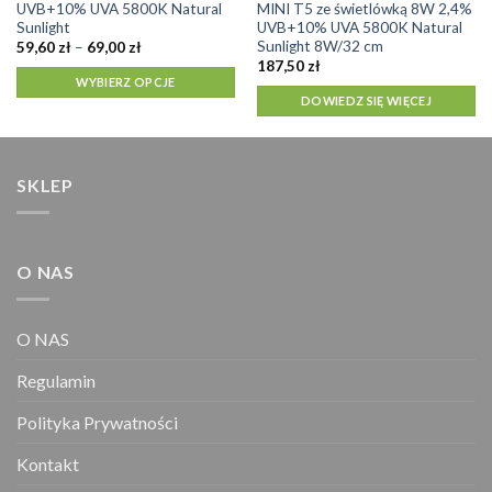
UVB+10% UVA 5800K Natural
MINI T5 ze świetlówką 8W 2,4%
ma
Sunlight
UVB+10% UVA 5800K Natural
wiele
Sunlight 8W/32 cm
Zakres
59,60
zł
–
69,00
zł
cen:
wariantów.
187,50
zł
od
WYBIERZ OPCJE
Opcje
59,60 zł
DOWIEDZ SIĘ WIĘCEJ
do
można
69,00 zł
wybrać
na
stronie
SKLEP
produktu
O NAS
O NAS
Regulamin
Polityka Prywatności
Kontakt