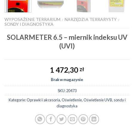
WYPOSAŻENIE TERRARIUM
NARZĘDZIA TERRARYSTY
/
/
SONDY I DIAGNOSTYKA
SOLARMETER 6.5 – miernik indeksu UV
(UVI)
1 472,30
zł
Brak w magazynie
SKU:
20473
Kategorie:
Oprawki i akcesoria
,
Oświetlenie
,
Oświetlenie UVB
,
sondy i
diagnostyka