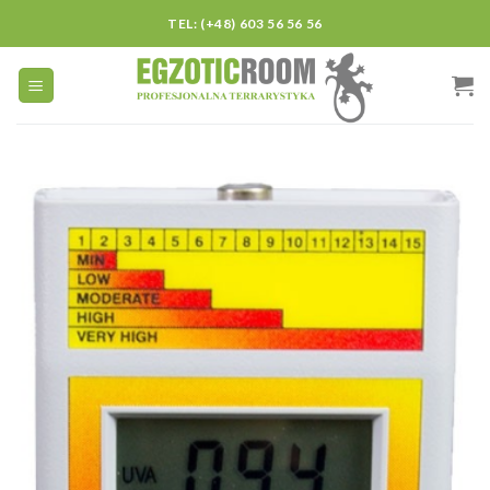
Skip
TEL: (+48) 603 56 56 56
to
content