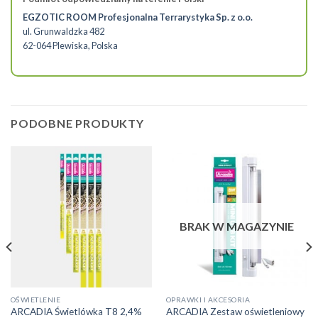
EGZOTIC ROOM Profesjonalna Terrarystyka Sp. z o.o.
ul. Grunwaldzka 482
62-064 Plewiska, Polska
PODOBNE PRODUKTY
BRAK W MAGAZYNIE
Ten
OŚWIETLENIE
OPRAWKI I AKCESORIA
ARCADIA Świetlówka T8 2,4%
ARCADIA Zestaw oświetleniowy
produkt