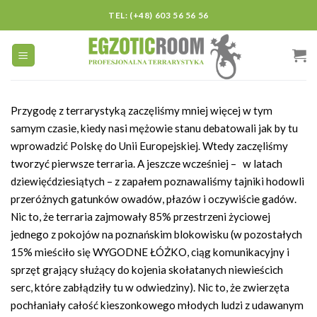
Skip
TEL: (+48) 603 56 56 56
to
content
P
rzygod
ę
z terrarystyką zaczę
liśmy
mniej więcej w tym
samym czasie
, kiedy
nasi
mężowie stanu debatowali jak
by tu
wprowadzić
Polskę
do Unii Europejskiej. Wtedy zaczęliśmy
tworzyć pierwsze terraria. A jeszcze wcześniej
–
w latach
dziewięćdziesiątych
–
z zapałem poznawaliśmy tajniki hodowli
przeróżnych
gatunków owadów, płazów i oczywiście gadów.
Nic to, że terraria zajmowały 85% przestrzeni życiowej
jednego z pokojów na poznańskim blokowisku
(w p
ozostał
ych
15% mieściło się
WYGODNE ŁÓŻKO
, ciąg komunikacyjny i
sprzęt grający służący do kojenia skołatanych niewieścich
serc
, które zabłądziły tu
w odwiedziny
)
. Nic to, że zwierzęta
pochłaniały całość kieszonkowego młodych ludzi z udawanym