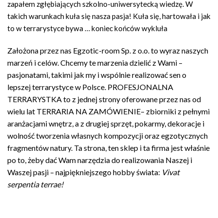
zapałem
zgłębiających
szkolno-uniwersyteck
ą
wiedz
ę
. W
takich warunkach kuła się nasza pasja! Kuła się, hartowała i
jak
to w terrarystyce bywa … koniec końców
wykluła
Założona przez nas Egzotic-room Sp. z o.o. to wyraz naszych
marzeń i celów. Chcemy te marzenia dzielić z Wami –
pasjonatami, takimi jak my i wspólnie realizować sen o
lepszej terrarystyce w Polsce. PROFESJONALNA
TERRARYSTKA to z jednej strony oferowane przez nas od
wielu lat
TERRARIA NA ZAMÓWIENIE
– zbiorniki z pełnymi
aranżacjami wnętrz, a z drugiej sprzęt, pokarmy, dekoracje i
wolność tworzenia własnych kompozycji oraz egzotycznych
fragmentów natury. Ta strona, ten sklep i ta firma jest właśnie
po to, żeby dać
Wam
narzędzia do realizowania
Naszej i
Waszej pasji –
najpiękniejszego hobby świata
:
Vivat
serpentia terrae!