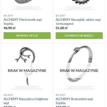
Ten
BAJERY
BAJERY
ALCHEMY Pierścionek wąż
ALCHEMY Naszyjnik, wisior wąż
produkt
Sophia
Jormungand
ma
46,90
zł
55,00
zł
wiele
WYBIERZ OPCJE
DOWIEDZ SIĘ WIĘCEJ
wariantów.
Opcje
można
wybrać
na
stronie
produktu
BRAK W MAGAZYNIE
BRAK W MAGAZYNIE
Ten
BAJERY
BAJERY
ALCHEMY Nausznica trójgłowy
ALCHEMY Bransoleta wąż
produkt
wąż
Sophia
ma