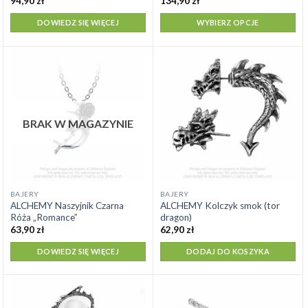
94,90
zł
134,90
zł
wiele
DOWIEDZ SIĘ WIĘCEJ
WYBIERZ OPCJE
wariantów.
Opcje
można
wybrać
na
stronie
produktu
BRAK W MAGAZYNIE
BAJERY
BAJERY
ALCHEMY Naszyjnik Czarna
ALCHEMY Kolczyk smok (tor
Róża „Romance”
dragon)
63,90
zł
62,90
zł
DOWIEDZ SIĘ WIĘCEJ
DODAJ DO KOSZYKA