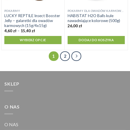
Ten
POKARMY
POKARMY DLA OWADÓW KARMOWYCH
LUCKY REPTILE Insect Booster
HABISTAT H2O Balls kule
produkt
Jelly – galaretki dla owadów
nawadniające kolorowe (500g)
ma
karmowych (15g/4x15g)
26,00
zł
wiele
Zakres
4,60
zł
–
15,40
zł
cen:
wariantów.
od
WYBIERZ OPCJE
DODAJ DO KOSZYKA
Opcje
4,60 zł
do
można
15,40 zł
wybrać
1
2
na
stronie
produktu
SKLEP
O NAS
O NAS