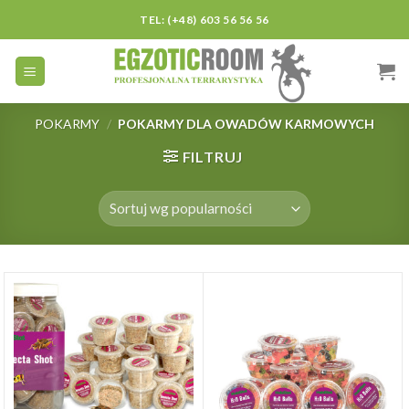
Skip
TEL: (+48) 603 56 56 56
to
content
POKARMY
/
POKARMY DLA OWADÓW KARMOWYCH
FILTRUJ