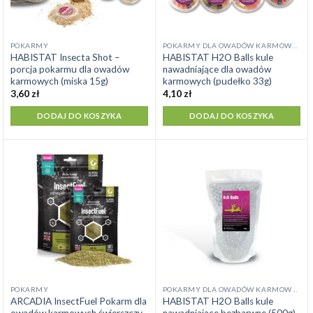
POKARMY
POKARMY DLA OWADÓW KARMOWYCH
HABISTAT Insecta Shot –
HABISTAT H2O Balls kule
porcja pokarmu dla owadów
nawadniające dla owadów
karmowych (miska 15g)
karmowych (pudełko 33g)
3,60
zł
4,10
zł
DODAJ DO KOSZYKA
DODAJ DO KOSZYKA
Ten
POKARMY
POKARMY DLA OWADÓW KARMOWYCH
ARCADIA InsectFuel Pokarm dla
HABISTAT H2O Balls kule
produkt