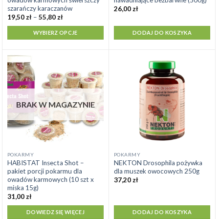
owadów karmowych świerszczy
nawadniające bezbarwne (500g)
ma
szarańczy karaczanów
26,00
zł
wiele
Zakres
19,50
zł
–
55,80
zł
cen:
wariantów.
od
WYBIERZ OPCJE
DODAJ DO KOSZYKA
Opcje
19,50 zł
do
można
55,80 zł
wybrać
na
stronie
produktu
BRAK W MAGAZYNIE
POKARMY
POKARMY
HABISTAT Insecta Shot –
NEKTON Drosophila pożywka
pakiet porcji pokarmu dla
dla muszek owocowych 250g
owadów karmowych (10 szt x
37,20
zł
miska 15g)
31,00
zł
DOWIEDZ SIĘ WIĘCEJ
DODAJ DO KOSZYKA