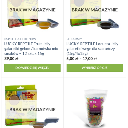
BRAK W MAGAZYNIE
BRAK W MAGAZYNIE
Ten
PAPKI DLA GEKONÓW
POKARMY
LUCKY REPTILE Fruit Jelly
LUCKY REPTILE Locusta Jelly –
produkt
galaretki gekon / karmówka mix
galaretki wege dla szarańczy
ma
smaków – 12 szt. x 15g
(15g/4x15g)
wiele
Zakres
39,00
zł
5,00
zł
–
17,00
zł
cen:
wariantów.
od
DOWIEDZ SIĘ WIĘCEJ
WYBIERZ OPCJE
Opcje
5,00 zł
do
można
17,00 zł
wybrać
na
stronie
produktu
BRAK W MAGAZYNIE