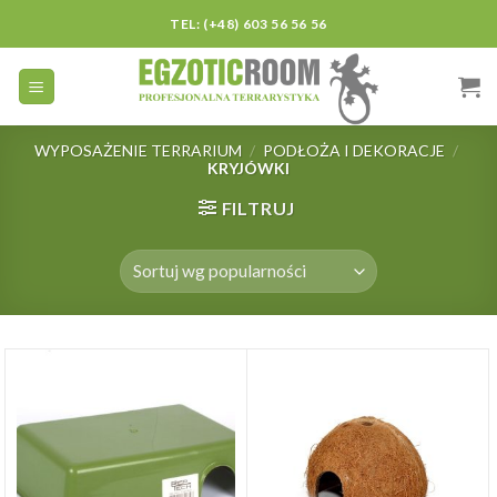
Skip
TEL: (+48) 603 56 56 56
to
content
WYPOSAŻENIE TERRARIUM
/
PODŁOŻA I DEKORACJE
/
KRYJÓWKI
FILTRUJ