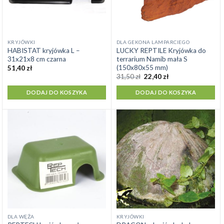
KRYJÓWKI
DLA GEKONA LAMPARCIEGO
HABISTAT kryjówka L –
LUCKY REPTILE Kryjówka do
31x21x8 cm czarna
terrarium Namib mała S
(150x80x55 mm)
51,40
zł
Pierwotna
Aktualna
31,50
zł
22,40
zł
cena
cena
wynosiła:
wynosi:
DODAJ DO KOSZYKA
DODAJ DO KOSZYKA
31,50 zł.
22,40 zł.
DLA WĘŻA
KRYJÓWKI