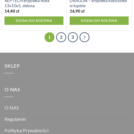
REPTECH kryjówka mała
DRAGON – kryjówka kokosowa
13x10x5, zielona
w łupinie
14,40
zł
16,90
zł
DODAJ DO KOSZYKA
DODAJ DO KOSZYKA
1
2
3
SKLEP
O NAS
O NAS
Regulamin
Polityka Prywatności