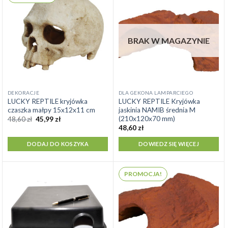
BRAK W MAGAZYNIE
DEKORACJE
DLA GEKONA LAMPARCIEGO
LUCKY REPTILE kryjówka
LUCKY REPTILE Kryjówka
czaszka małpy 15x12x11 cm
jaskinia NAMIB średnia M
(210x120x70 mm)
Pierwotna
Aktualna
48,60
zł
45,99
zł
cena
cena
48,60
zł
wynosiła:
wynosi:
48,60 zł.
45,99 zł.
DODAJ DO KOSZYKA
DOWIEDZ SIĘ WIĘCEJ
PROMOCJA!