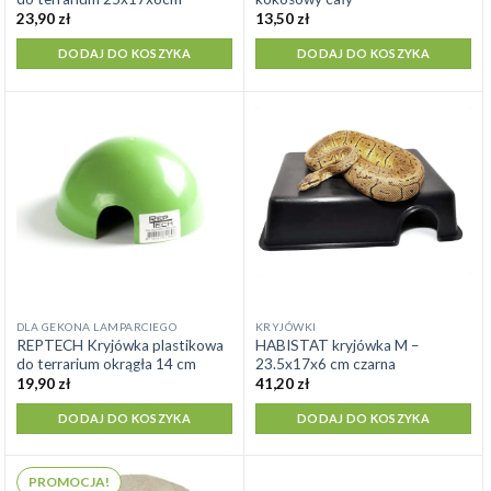
23,90
zł
13,50
zł
DODAJ DO KOSZYKA
DODAJ DO KOSZYKA
DLA GEKONA LAMPARCIEGO
KRYJÓWKI
REPTECH Kryjówka plastikowa
HABISTAT kryjówka M –
do terrarium okrągła 14 cm
23.5x17x6 cm czarna
19,90
zł
41,20
zł
DODAJ DO KOSZYKA
DODAJ DO KOSZYKA
PROMOCJA!