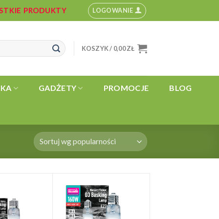
YSTKIE PRODUKTY
LOGOWANIE
KOSZYK /
0,00
ZŁ
YKA
GADŻETY
PROMOCJE
BLOG