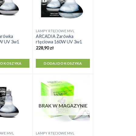
LAMPY RTĘCIOWE MVL
arówka
ARCADIA Żarówka
0W UV 3w1
rtęciowa 160W UV 3w1
228,90
zł
DO KOSZYKA
DODAJ DO KOSZYKA
BRAK W MAGAZYNIE
OWE MVL
LAMPY RTĘCIOWE MVL