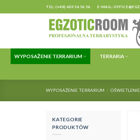
Skip
TEL: (+48) 603 56 56 56
E-MAIL:
OFFICE@EG
to
content
WYPOSAŻENIE TERRARIUM
TERRARIA
WYPOSAŻENIE TERRARIUM
/
OŚWIETLENI
KATEGORIE
PRODUKTÓW