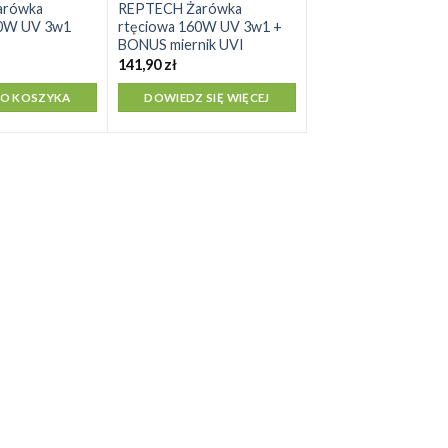
arówka
REPTECH Żarówka
00W UV 3w1
rtęciowa 160W UV 3w1 +
BONUS miernik UVI
141,90
zł
DO KOSZYKA
DOWIEDZ SIĘ WIĘCEJ