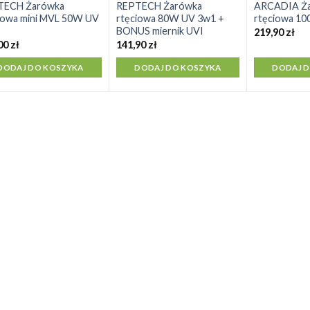
TECH Żarówka
REPTECH Żarówka
ARCADIA Ż
iowa mini MVL 50W UV
rtęciowa 80W UV 3w1 +
rtęciowa 1
BONUS miernik UVI
219,90
zł
00
zł
141,90
zł
DODAJ DO KOSZYKA
DODAJ DO KOSZYKA
DODAJ 