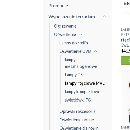
BR
Promocje
Wyposażenie terrarium
Ogrzewanie
LAMP
Oświetlenie
REP
rtęc
Lampy do roślin
3w1
141,
Oświetlenie UVB
lampy
metahalogenowe
Lampy T5
lampy rtęciowe MVL
lampy kompaktowe
świetlówki T8
Oprawki i akcesoria
Oświetlenie nocne
LAMP
Oświetlenie dla roślin