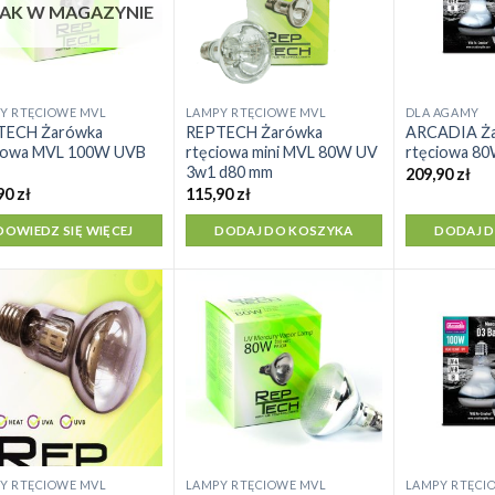
AK W MAGAZYNIE
Y RTĘCIOWE MVL
LAMPY RTĘCIOWE MVL
DLA AGAMY
TECH Żarówka
REPTECH Żarówka
ARCADIA Ż
iowa MVL 100W UVB
rtęciowa mini MVL 80W UV
rtęciowa 8
3w1 d80 mm
209,90
zł
90
zł
115,90
zł
DOWIEDZ SIĘ WIĘCEJ
DODAJ DO KOSZYKA
DODAJ 
Y RTĘCIOWE MVL
LAMPY RTĘCIOWE MVL
LAMPY RTĘCI