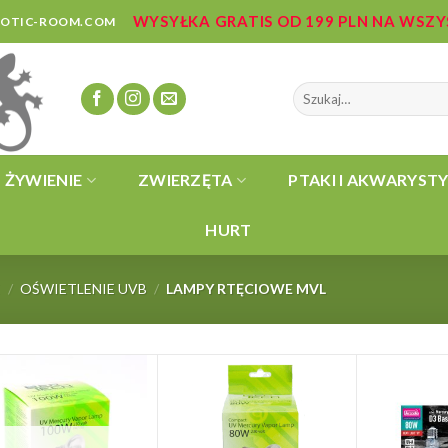
WYSYŁKA GRATIS OD 199 PLN NA WSZ
ZOTIC-ROOM.COM
Szukaj:
ŻYWIENIE
ZWIERZĘTA
PTAKI I AKWARYST
HURT
E
/
OŚWIETLENIE UVB
/
LAMPY RTĘCIOWE MVL