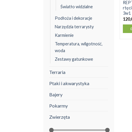
REP
Światło widzialne
rtęc
3w1
Podłoża i dekoracje
120,
Narzędzia terrarysty
Karmienie
Temperatura, wilgotność,
woda
Zestawy gatunkowe
Terraria
Ptaki i akwarystyka
Bajery
Pokarmy
Zwierzęta