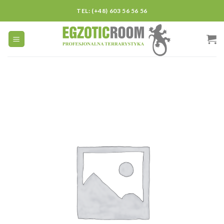
Skip
TEL: (+48) 603 56 56 56
to
content