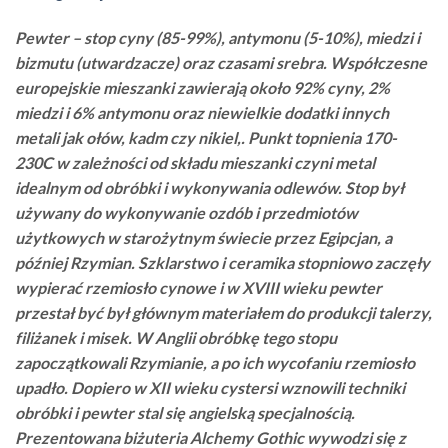
Pewter – stop cyny (85-99%), antymonu (5-10%), miedzi i
bizmutu (utwardzacze) oraz czasami srebra. Współczesne
europejskie mieszanki zawierają około 92% cyny, 2%
miedzi i 6% antymonu oraz niewielkie dodatki innych
metali jak ołów, kadm czy nikiel,. Punkt topnienia 170-
230C w zależności od składu mieszanki czyni metal
idealnym od obróbki i wykonywania odlewów. Stop był
używany do wykonywanie ozdób i przedmiotów
użytkowych w starożytnym świecie przez Egipcjan, a
później Rzymian. Szklarstwo i ceramika stopniowo zaczęły
wypierać rzemiosło cynowe i w XVIII wieku pewter
przestał być był głównym materiałem do produkcji talerzy,
filiżanek i misek. W Anglii obróbkę tego stopu
zapoczątkowali Rzymianie, a po ich wycofaniu rzemiosło
upadło. Dopiero w XII wieku cystersi wznowili techniki
obróbki i pewter stal się angielską specjalnością.
Prezentowana biżuteria Alchemy Gothic wywodzi się z