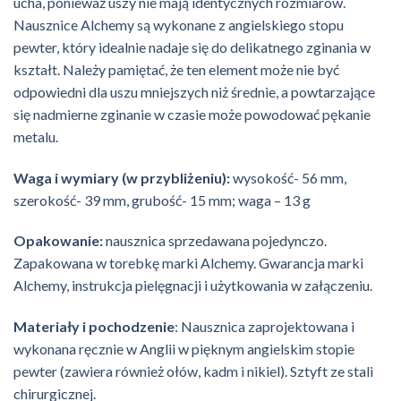
ucha, ponieważ uszy nie mają identycznych rozmiarów.
Nausznice Alchemy są wykonane z angielskiego stopu
pewter, który idealnie nadaje się do delikatnego zginania w
kształt. Należy pamiętać, że ten element może nie być
odpowiedni dla uszu mniejszych niż średnie, a powtarzające
się nadmierne zginanie w czasie może powodować pękanie
metalu.
Waga i wymiary (w przybliżeniu):
wysokość- 56 mm,
szerokość- 39 mm, grubość- 15 mm; waga – 13 g
Opakowanie:
nausznica sprzedawana pojedynczo.
Zapakowana w torebkę marki Alchemy. Gwarancja marki
Alchemy, instrukcja pielęgnacji i użytkowania w załączeniu.
Materiały i pochodzenie
: Nausznica zaprojektowana i
wykonana ręcznie w Anglii w pięknym angielskim stopie
pewter (zawiera również ołów, kadm i nikiel). Sztyft ze stali
chirurgicznej.