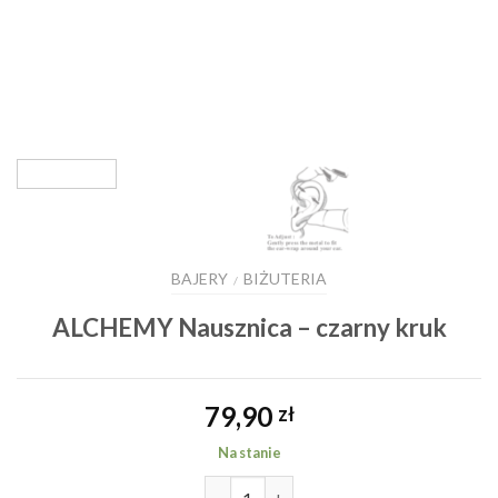
BAJERY
BIŻUTERIA
/
ALCHEMY Nausznica – czarny kruk
79,90
zł
Na stanie
ilość ALCHEMY Nausznica - czarn