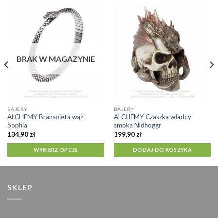
BRAK W MAGAZYNIE
Ten
BAJERY
BAJERY
ALCHEMY Bransoleta wąż
ALCHEMY Czaszka władcy
produkt
Sophia
smoka Nidhoggr
ma
134,90
zł
199,90
zł
wiele
WYBIERZ OPCJE
DODAJ DO KOSZYKA
wariantów.
Opcje
można
wybrać
SKLEP
na
stronie
produktu