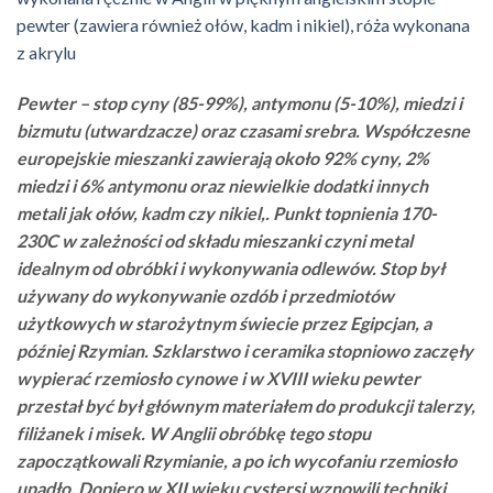
pewter (zawiera również ołów, kadm i nikiel), róża wykonana
z akrylu
Pewter – stop cyny (85-99%), antymonu (5-10%), miedzi i
bizmutu (utwardzacze) oraz czasami srebra. Współczesne
europejskie mieszanki zawierają około 92% cyny, 2%
miedzi i 6% antymonu oraz niewielkie dodatki innych
metali jak ołów, kadm czy nikiel,. Punkt topnienia 170-
230C w zależności od składu mieszanki czyni metal
idealnym od obróbki i wykonywania odlewów. Stop był
używany do wykonywanie ozdób i przedmiotów
użytkowych w starożytnym świecie przez Egipcjan, a
później Rzymian. Szklarstwo i ceramika stopniowo zaczęły
wypierać rzemiosło cynowe i w XVIII wieku pewter
przestał być był głównym materiałem do produkcji talerzy,
filiżanek i misek. W Anglii obróbkę tego stopu
zapoczątkowali Rzymianie, a po ich wycofaniu rzemiosło
upadło. Dopiero w XII wieku cystersi wznowili techniki