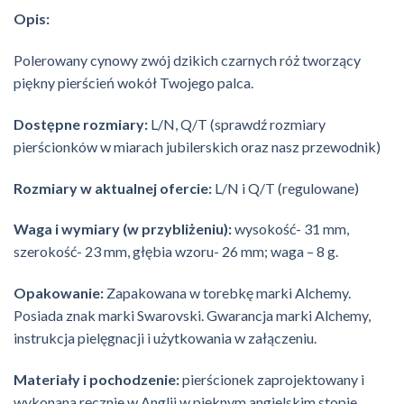
Opis:
Polerowany cynowy zwój dzikich czarnych róż tworzący
piękny pierścień wokół Twojego palca.
Dostępne rozmiary:
L/N, Q/T (sprawdź rozmiary
pierścionków w miarach jubilerskich oraz nasz przewodnik)
Rozmiary w aktualnej ofercie:
L/N i Q/T (regulowane)
Waga i wymiary (w przybliżeniu):
wysokość- 31 mm,
szerokość- 23 mm, głębia wzoru- 26 mm; waga – 8 g.
Opakowanie:
Zapakowana w torebkę marki Alchemy.
Posiada znak marki Swarovski. Gwarancja marki Alchemy,
instrukcja pielęgnacji i użytkowania w załączeniu.
Materiały i pochodzenie:
pierścionek zaprojektowany i
wykonana ręcznie w Anglii w pięknym angielskim stopie