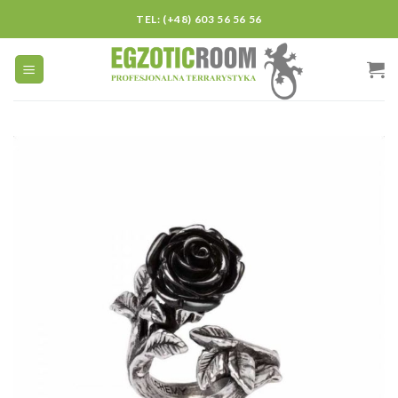
Skip
TEL: (+48) 603 56 56 56
to
content