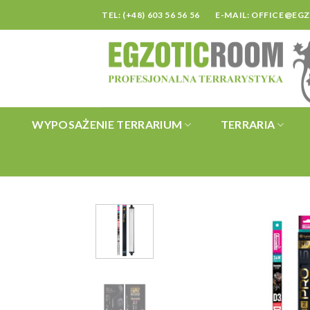
Skip
TEL: (+48) 603 56 56 56
E-MAIL:
OFFICE@EG
to
content
WYPOSAŻENIE TERRARIUM
TERRARIA