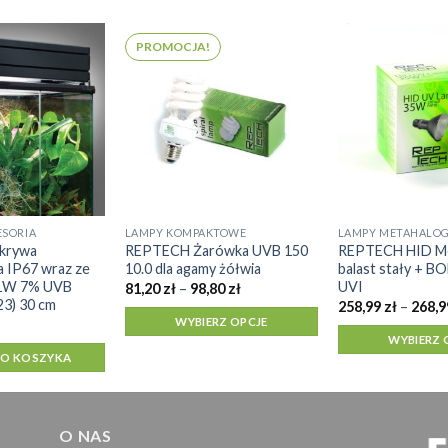
PROMOCJA!
ESORIA
LAMPY KOMPAKTOWE
LAMPY METAHALO
Ten
Ten
krywa
REPTECH Żarówka UVB 150
REPTECH HID Me
produkt
produkt
a IP67 wraz ze
10.0 dla agamy żółwia
balast stały + B
ma
ma
11W 7% UVB
UVI
Zakres
81,20
zł
–
98,80
zł
cen:
23) 30 cm
wiele
wiele
258,99
zł
–
268,
od
WYBIERZ OPCJE
wariantów.
wariantów.
81,20 zł
WYBIERZ 
do
Opcje
Opcje
98,80 zł
DO KOSZYKA
można
można
wybrać
wybrać
na
na
O NAS
stronie
stronie