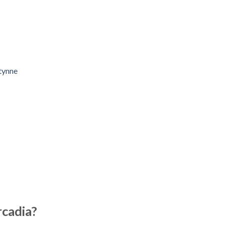
tynne
cadia?