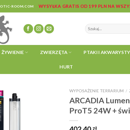
WYSYŁKA GRATIS OD 199 PLN NA WSZ
ZOTIC-ROOM.COM
Szukaj:
ŻYWIENIE
ZWIERZĘTA
PTAKI I AKWARYST
HURT
WYPOSAŻENIE TERRARIUM
/
ARCADIA LumenI
ProT5 24W + św
402,40
zł