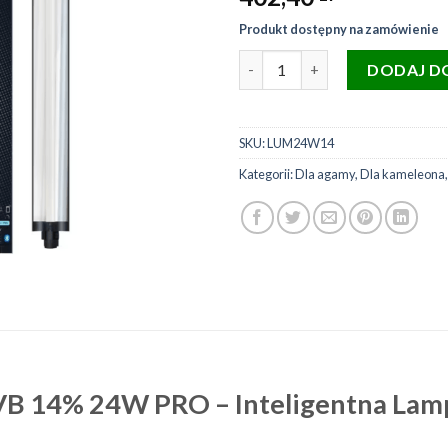
Produkt dostępny na zamówienie
ilość ARCADIA LumenIZE intel
DODAJ D
SKU:
LUM24W14
Kategorii:
Dla agamy
,
Dla kameleona
VB 14% 24W PRO – Inteligentna Lam