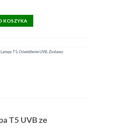
igentna oprawa ProT5 24W + świetlówka 24W UVB 14%
O KOSZYKA
,
Lampy T5
,
Oświetlenie UVB
,
Zestawy
pa T5 UVB ze