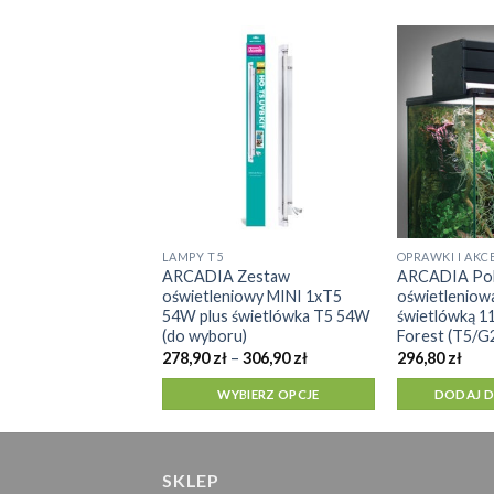
CIOWE MVL
Żarówka rtęciowa
 3w1
J DO KOSZYKA
LAMPY T5
OPRAWKI I AKC
Ten
ARCADIA Zestaw
ARCADIA Po
produkt
oświetleniowy MINI 1xT5
oświetleniow
ma
54W plus świetlówka T5 54W
świetlówką 
(do wyboru)
Forest (T5/G
wiele
Zakres
278,90
zł
–
306,90
zł
296,80
zł
wariantów.
cen:
od
Opcje
WYBIERZ OPCJE
DODAJ 
278,90 zł
można
do
306,90 zł
wybrać
na
SKLEP
stronie