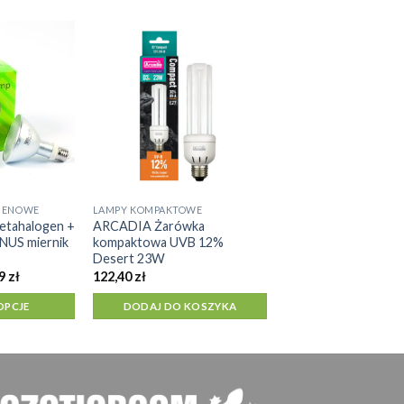
GENOWE
LAMPY KOMPAKTOWE
tahalogen +
ARCADIA Żarówka
ONUS miernik
kompaktowa UVB 12%
Desert 23W
Zakres
99
zł
122,40
zł
cen:
od
OPCJE
DODAJ DO KOSZYKA
258,99 zł
do
268,99 zł