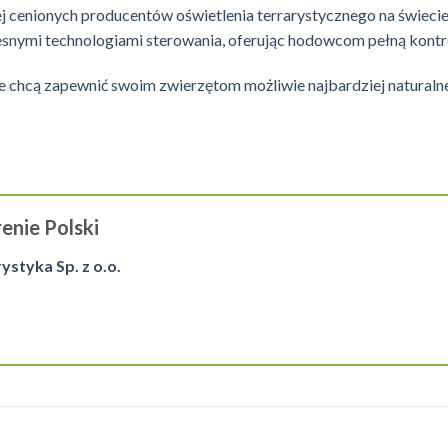
ziej cenionych producentów oświetlenia terrarystycznego na świec
nymi technologiami sterowania, oferując hodowcom pełną kontro
re chcą zapewnić swoim zwierzętom możliwie najbardziej naturaln
enie Polski
tyka Sp. z o.o.