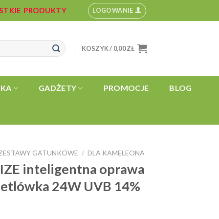
YSTKIE PRODUKTY
LOGOWANIE
KOSZYK /
0,00
ZŁ
YKA
GADŻETY
PROMOCJE
BLOG
ZESTAWY GATUNKOWE
DLA KAMELEONA
/
ZE inteligentna oprawa
ietlówka 24W UVB 14%