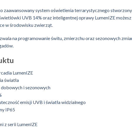
zaawansowany system oświetlenia terrarystycznego stworzony 
świetlówki UVB 14% oraz inteligentnej oprawy LumenIZE możesz 
ce w środowisku zwierząt.
ozwala na programowanie świtu, zmierzchu oraz sezonowych zmian
 gadów.
uktu
Arcadia LumenIZE
ia światła
li dobowych i sezonowych
%
teczność emisji UVB i światła widzialnego
ny IP65
mi z serii LumenIZE