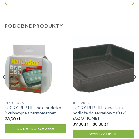
PODOBNE PRODUKTY
Ten
INKUBACJA
TERRARIA
LUCKY REPTILE box, pudełko
LUCKY REPTILE kuweta na
produkt
inkubacyjne z termometrem
podłoże do terrariów z siatki
ma
EGZOTIC NET
33,50
zł
wiele
Zakres
39,00
zł
–
80,00
zł
cen:
DODAJ DO KOSZYKA
wariantów.
od
WYBIERZ OPCJE
Opcje
39,00 zł