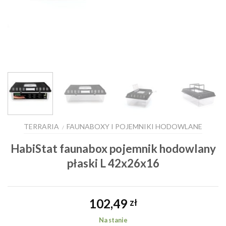
TERRARIA
FAUNABOXY I POJEMNIKI HODOWLANE
/
HabiStat faunabox pojemnik hodowlany
płaski L 42x26x16
102,49
zł
Na stanie