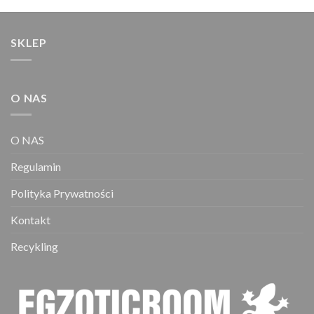
do
można
80,00 zł
wybrać
na
SKLEP
stronie
produktu
O NAS
O NAS
Regulamin
Polityka Prywatności
Kontakt
Recykling