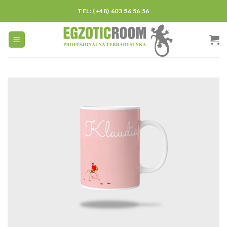
Skip
TEL: (+48) 603 56 56 56
to
content