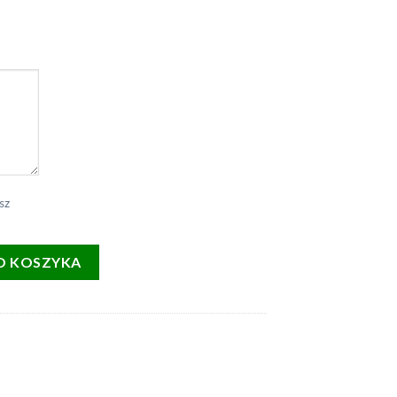
sz
z nadrukiem 330ml ŻABY
O KOSZYKA