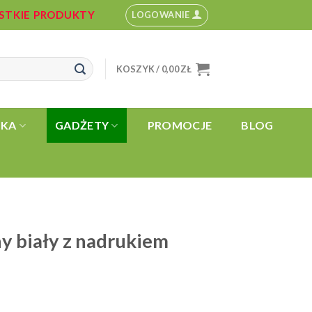
YSTKIE PRODUKTY
LOGOWANIE
KOSZYK /
0,00
ZŁ
YKA
GADŻETY
PROMOCJE
BLOG
y biały z nadrukiem