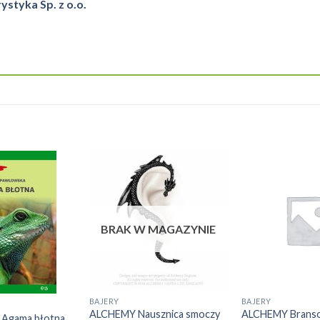
tyka Sp. z o.o.
BRAK W MAGAZYNIE
BAJERY
BAJERY
ALCHEMY Nausznica smoczy
ALCHEMY Bransol
Agama błotna