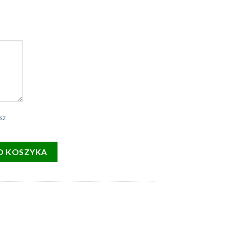
sz
z nadrukiem 330ml ŻABA
O KOSZYKA