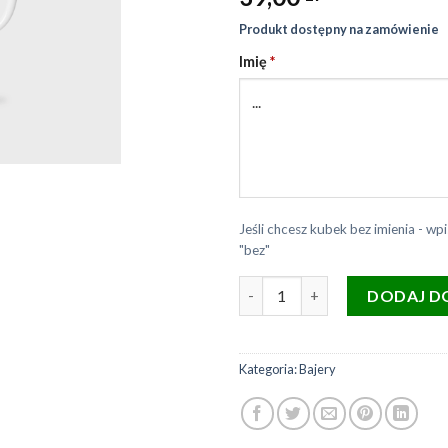
Produkt dostępny na zamówienie
Imię
*
Jeśli chcesz kubek bez imienia - wpi
"bez"
ilość Kubek ceramiczny biały 
DODAJ D
Kategoria:
Bajery