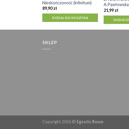
Nieskończoność (infinitum)
A.Pawłowska
89,90
zł
21,99
zł
DODAJ DO KOSZYKA
DODAJ 
SKLEP
Copyright 2026 ©
Egzotic Room