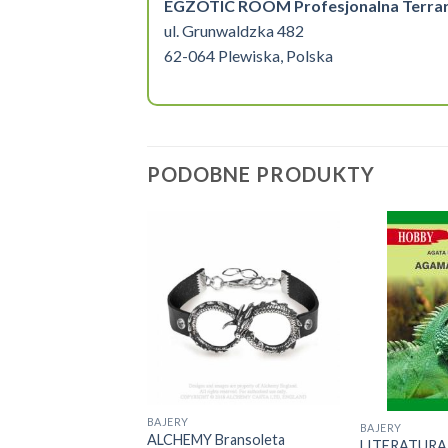
EGZOTIC ROOM Profesjonalna Terrarys
ul. Grunwaldzka 482
62-064 Plewiska, Polska
PODOBNE PRODUKTY
Kolczyki wąż
nd
J DO KOSZYKA
BAJERY
BAJERY
ALCHEMY Bransoleta
LITERATURA 