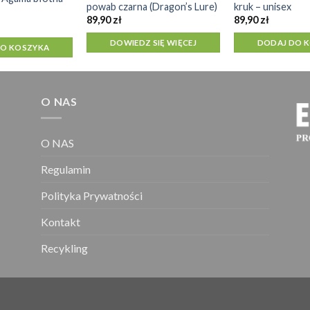
powab czarna (Dragon’s Lure)
kruk – unisex
89,90
zł
89,90
zł
DOWIEDZ SIĘ WIĘCEJ
DODAJ DO 
DO KOSZYKA
O NAS
O NAS
Regulamin
Polityka Prywatności
Kontakt
Recykling