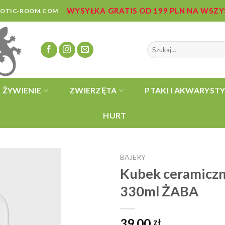
WYSYŁKA GRATIS OD 199 PLN NA WSZ
ZOTIC-ROOM.COM
Szukaj:
ŻYWIENIE
ZWIERZĘTA
PTAKI I AKWARYST
HURT
BAJERY
Kubek ceramiczn
330ml ŻABA
39,00
zł