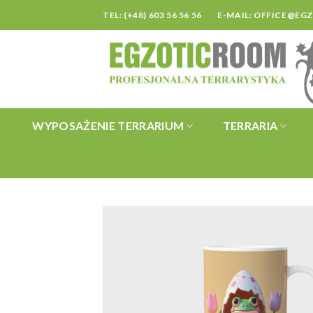
Skip
TEL: (+48) 603 56 56 56
E-MAIL:
OFFICE@EG
to
content
WYPOSAŻENIE TERRARIUM
TERRARIA