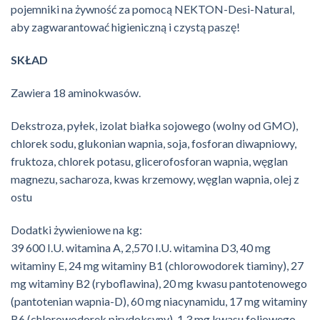
pojemniki na żywność za pomocą NEKTON-Desi-Natural,
aby zagwarantować higieniczną i czystą paszę!
SKŁAD
Zawiera 18 aminokwasów.
Dekstroza, pyłek, izolat białka sojowego (wolny od GMO),
chlorek sodu, glukonian wapnia, soja, fosforan diwapniowy,
fruktoza, chlorek potasu, glicerofosforan wapnia, węglan
magnezu, sacharoza, kwas krzemowy, węglan wapnia, olej z
ostu
Dodatki żywieniowe na kg:
39 600 I.U. witamina A, 2,570 I.U. witamina D3, 40 mg
witaminy E, 24 mg witaminy B1 (chlorowodorek tiaminy), 27
mg witaminy B2 (ryboflawina), 20 mg kwasu pantotenowego
(pantotenian wapnia-D), 60 mg niacynamidu, 17 mg witaminy
B6 (chlorowodorek pirydoksyny), 1,3 mg kwasu foliowego,