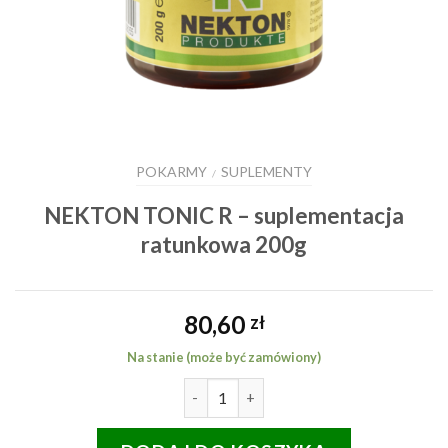
POKARMY
SUPLEMENTY
/
NEKTON TONIC R – suplementacja
ratunkowa 200g
80,60
zł
Na stanie (może być zamówiony)
ilość NEKTON TONIC R - supleme