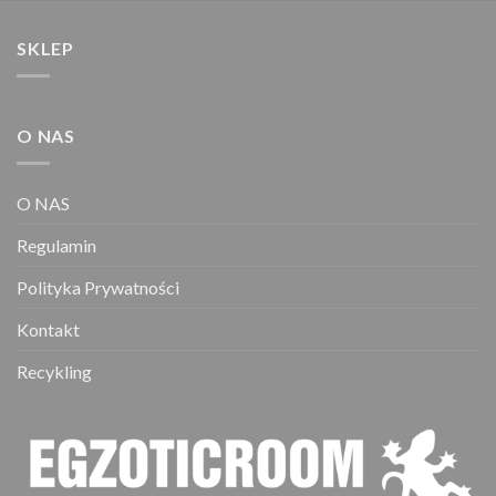
można
wybrać
SKLEP
na
stronie
produktu
O NAS
O NAS
Regulamin
Polityka Prywatności
Kontakt
Recykling