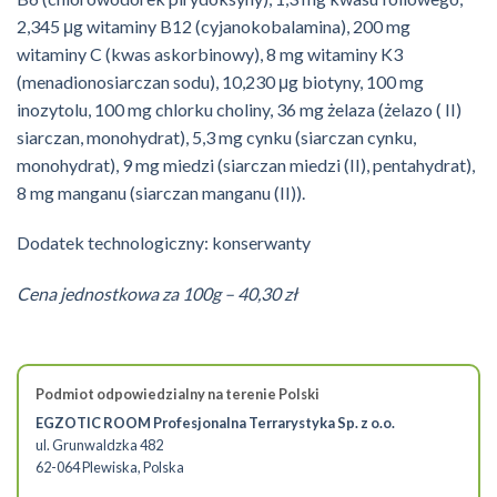
2,345 μg witaminy B12 (cyjanokobalamina), 200 mg
witaminy C (kwas askorbinowy), 8 mg witaminy K3
(menadionosiarczan sodu), 10,230 μg biotyny, 100 mg
inozytolu, 100 mg chlorku choliny, 36 mg żelaza (żelazo ( II)
siarczan, monohydrat), 5,3 mg cynku (siarczan cynku,
monohydrat), 9 mg miedzi (siarczan miedzi (II), pentahydrat),
8 mg manganu (siarczan manganu (II)).
Dodatek technologiczny: konserwanty
Cena jednostkowa za 100g – 40,30 zł
Podmiot odpowiedzialny na terenie Polski
EGZOTIC ROOM Profesjonalna Terrarystyka Sp. z o.o.
ul. Grunwaldzka 482
62-064 Plewiska, Polska