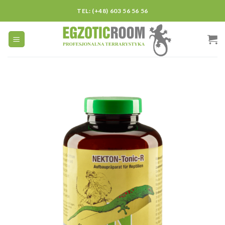
Skip
TEL: (+48) 603 56 56 56
to
content