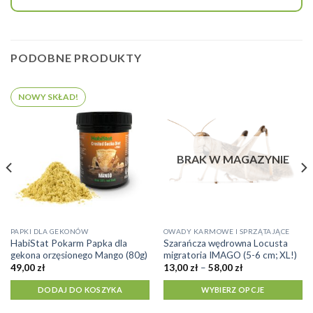
PODOBNE PRODUKTY
NOWY SKŁAD!
BRAK W MAGAZYNIE
Ten
PAPKI DLA GEKONÓW
OWADY KARMOWE I SPRZĄTAJĄCE
HabiStat Pokarm Papka dla
Szarańcza wędrowna Locusta
produkt
gekona orzęsionego Mango (80g)
migratoria IMAGO (5-6 cm; XL!)
ma
Zakres
49,00
zł
13,00
zł
–
58,00
zł
cen:
wiele
od
DODAJ DO KOSZYKA
WYBIERZ OPCJE
wariantów.
13,00 zł
do
Opcje
58,00 zł