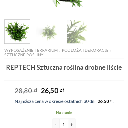
WYPOSAŻENIE TERRARIUM
PODŁOŻA I DEKORACJE
/
/
SZTUCZNE ROŚLINY
REPTECH Sztuczna roślina drobne liście
Pierwotna
Aktualna
28,80
26,50
zł
zł
cena
cena
zł
Najniższa cena w okresie ostatnich 30 dni:
26,50
.
wynosiła:
wynosi:
28,80 zł.
26,50 zł.
Na stanie
ilość REPTECH Sztuczna roślina d