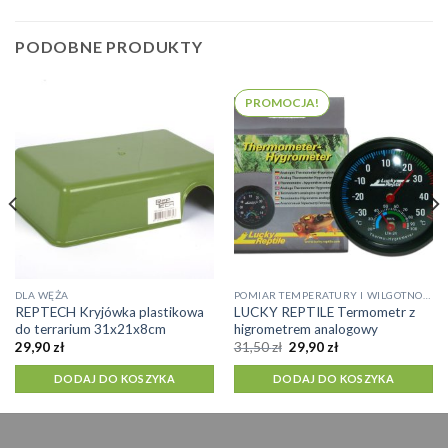
PODOBNE PRODUKTY
PROMOCJA!
DLA WĘŻA
POMIAR TEMPERATURY I WILGOTNOŚCI
REPTECH Kryjówka plastikowa
LUCKY REPTILE Termometr z
do terrarium 31x21x8cm
higrometrem analogowy
Pierwotna
Aktualna
29,90
zł
31,50
zł
29,90
zł
cena
cena
wynosiła:
wynosi:
DODAJ DO KOSZYKA
DODAJ DO KOSZYKA
31,50 zł.
29,90 zł.