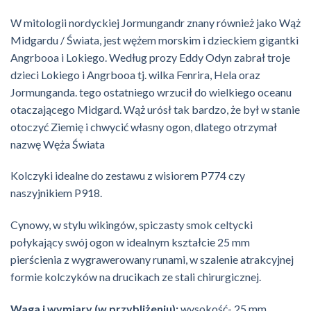
W mitologii nordyckiej Jormungandr znany również jako Wąż
Midgardu / Świata, jest wężem morskim i dzieckiem gigantki
Angrbooa i Lokiego. Według prozy Eddy Odyn zabrał troje
dzieci Lokiego i Angrbooa tj. wilka Fenrira, Hela oraz
Jormunganda. tego ostatniego wrzucił do wielkiego oceanu
otaczającego Midgard. Wąż urósł tak bardzo, że był w stanie
otoczyć Ziemię i chwycić własny ogon, dlatego otrzymał
nazwę Węża Świata
Kolczyki idealne do zestawu z wisiorem P774 czy
naszyjnikiem P918.
Cynowy, w stylu wikingów, spiczasty smok celtycki
połykający swój ogon w idealnym kształcie 25 mm
pierścienia z wygrawerowany runami, w szalenie atrakcyjnej
formie kolczyków na drucikach ze stali chirurgicznej.
Waga i wymiary (w przybliżeniu):
wysokość- 25 mm,