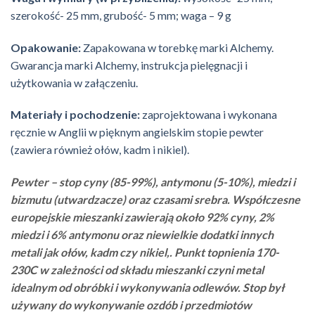
szerokość- 25 mm, grubość- 5 mm; waga – 9 g
Opakowanie:
Zapakowana w torebkę marki Alchemy.
Gwarancja marki Alchemy, instrukcja pielęgnacji i
użytkowania w załączeniu.
Materiały i pochodzenie:
zaprojektowana i wykonana
ręcznie w Anglii w pięknym angielskim stopie pewter
(zawiera również ołów, kadm i nikiel).
Pewter – stop cyny (85-99%), antymonu (5-10%), miedzi i
bizmutu (utwardzacze) oraz czasami srebra. Współczesne
europejskie mieszanki zawierają około 92% cyny, 2%
miedzi i 6% antymonu oraz niewielkie dodatki innych
metali jak ołów, kadm czy nikiel,. Punkt topnienia 170-
230C w zależności od składu mieszanki czyni metal
idealnym od obróbki i wykonywania odlewów. Stop był
używany do wykonywanie ozdób i przedmiotów