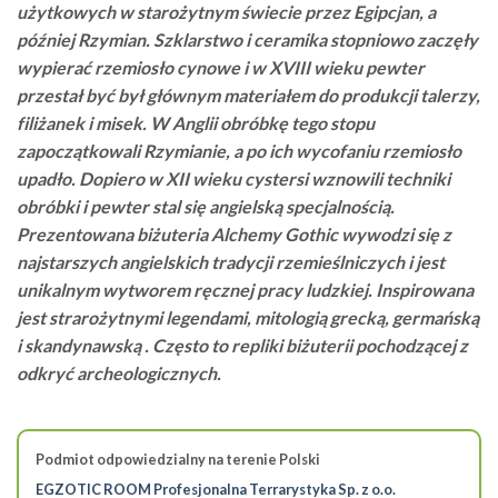
użytkowych w starożytnym świecie przez Egipcjan, a
później Rzymian. Szklarstwo i ceramika stopniowo zaczęły
wypierać rzemiosło cynowe i w XVIII wieku pewter
przestał być był głównym materiałem do produkcji talerzy,
filiżanek i misek. W Anglii obróbkę tego stopu
zapoczątkowali Rzymianie, a po ich wycofaniu rzemiosło
upadło. Dopiero w XII wieku cystersi wznowili techniki
obróbki i pewter stal się angielską specjalnością.
Prezentowana biżuteria Alchemy Gothic wywodzi się z
najstarszych angielskich tradycji rzemieślniczych i jest
unikalnym wytworem ręcznej pracy ludzkiej. Inspirowana
jest strarożytnymi legendami, mitologią grecką, germańską
i skandynawską . Często to repliki biżuterii pochodzącej z
odkryć archeologicznych.
Podmiot odpowiedzialny na terenie Polski
EGZOTIC ROOM Profesjonalna Terrarystyka Sp. z o.o.