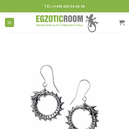
Skip
TEL: (+48) 603 56 56 56
to
content