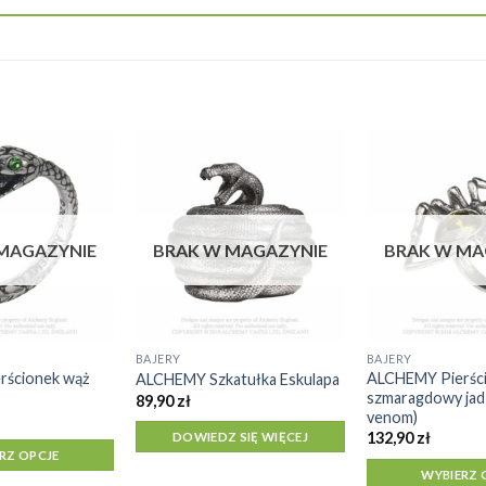
MAGAZYNIE
BRAK W MAGAZYNIE
BRAK W MA
BAJERY
BAJERY
Ten
rścionek wąż
ALCHEMY Pierśc
ALCHEMY Szkatułka Eskulapa
produkt
szmaragdowy jad
89,90
zł
ma
venom)
wiele
132,90
zł
DOWIEDZ SIĘ WIĘCEJ
RZ OPCJE
wariantów.
WYBIERZ 