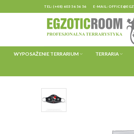
Skip
TEL: (+48) 603 56 56 56
E-MAIL:
OFFICE@EG
to
content
WYPOSAŻENIE TERRARIUM
TERRARIA