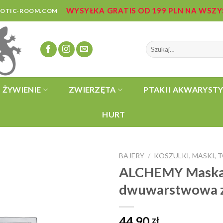
WYSYŁKA GRATIS OD 199 PLN NA WSZ
ZOTIC-ROOM.COM
Szukaj:
ŻYWIENIE
ZWIERZĘTA
PTAKI I AKWARYST
HURT
BAJERY
KOSZULKI, MASKI, 
/
ALCHEMY Maska 
dwuwarstwowa z
44,90
zł