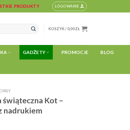
YSTKIE PRODUKTY
LOGOWANIE
KOSZYK /
0,00
ZŁ
YKA
GADŻETY
PROMOCJE
BLOG
TORBY
świąteczna Kot –
 nadrukiem