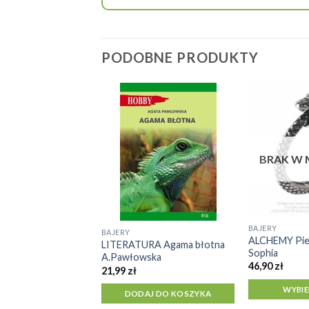
PODOBNE PRODUKTY
BRAK
RA Legwan zielony
W
 (wyd. 2020)
MAGAZYNIE
BRAK W 
EDZ SIĘ WIĘCEJ
BAJERY
Ten
BAJERY
ALCHEMY Pie
LITERATURA Agama błotna
produkt
Sophia
A.Pawłowska
ma
46,90
zł
21,99
zł
wiele
WYBIE
wariantów.
DODAJ DO KOSZYKA