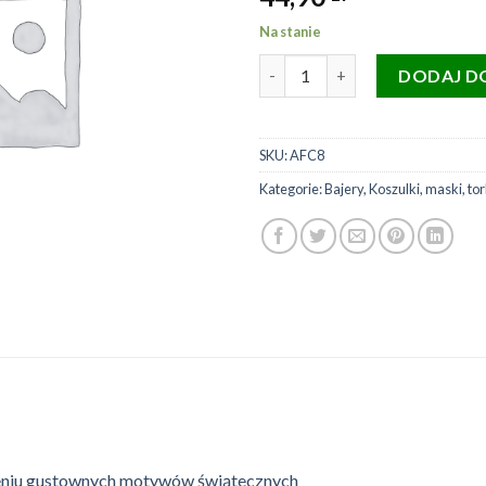
Na stanie
ilość ALCHEMY Maska świątec
DODAJ D
SKU:
AFC8
Kategorie:
Bajery
,
Koszulki, maski, to
zeniu gustownych motywów świątecznych