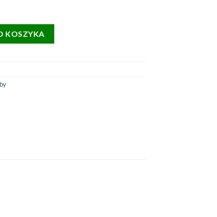
zna Kot - dwuwarstwowa z nadrukiem
O KOSZYKA
rby