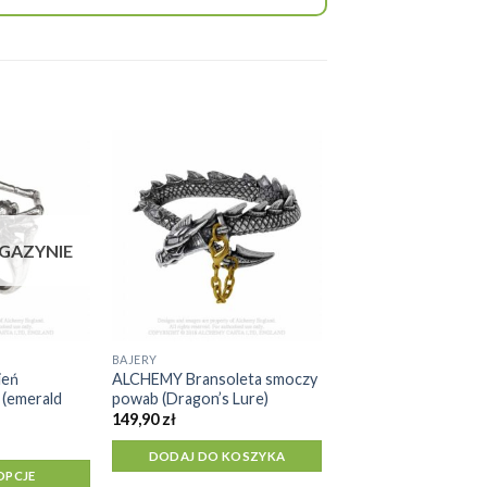
GAZYNIE
BAJERY
ień
ALCHEMY Bransoleta smoczy
 (emerald
powab (Dragon’s Lure)
149,90
zł
DODAJ DO KOSZYKA
OPCJE