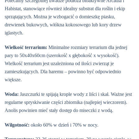
Polecamy szczególnej uwadze podłoża bioaktywne Arcadia i
Habistat, stanowiące również idealny substrat dla roślin i ekip
sprzątających. Można je wzbogacić o domieszkę piasku,
drewienek bukowych, włókna kokosowego lub kory drzew
iglastych.
Wielkość terrarium:
Minimalne rozmiary terrarium dla jednej
pary to 50x40x60cm (szerokość x głębokość x wysokość).
Wielkość terrarium jest uzależniona od ilości zwierząt je
zamieszkujących. Dla haremu – powinno być odpowiednio
większe.
Woda:
Jaszczurki te spijają krople wody z liści i skał. Ważne jest
regularne spryskiwanie części zbiornika (najlepiej wieczorem).
Anolis powinien mieć stały dostęp do miseczki z wodą.
Wilgotność:
około 60% w dzień i 70% w nocy.