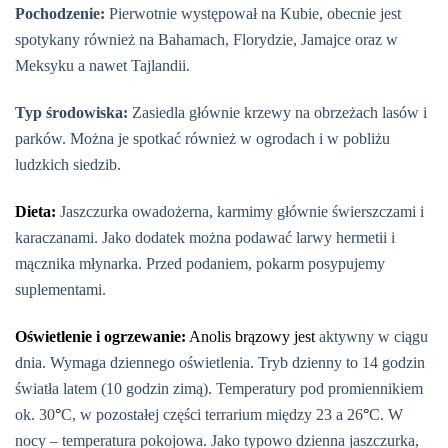
Pochodzenie:
Pierwotnie występował na Kubie, obecnie jest
spotykany również na Bahamach, Florydzie, Jamajce oraz w
Meksyku a nawet Tajlandii.
Typ środowiska:
Zasiedla głównie krzewy na obrzeżach lasów i
parków. Można je spotkać również w ogrodach i w pobliżu
ludzkich siedzib.
Dieta:
Jaszczurka owadożerna, karmimy głównie świerszczami i
karaczanami. Jako dodatek można podawać larwy hermetii i
mącznika młynarka. Przed podaniem, pokarm posypujemy
suplementami.
Oświetlenie i ogrzewanie:
Anolis brązowy jest
aktywny w ciągu
dnia. Wymaga dziennego oświetlenia. Tryb dzienny to 14 godzin
światła latem (10 godzin zimą). Temperatury pod promiennikiem
ok. 30
°
C, w pozostałej części terrarium między 23 a 26
°
C. W
nocy – temperatura pokojowa. Jako typowo dzienna jaszczurka,