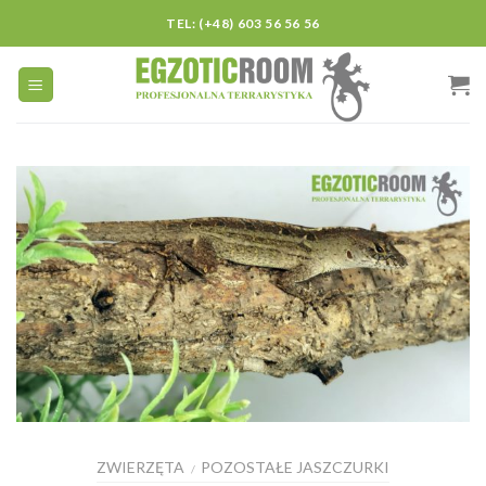
Skip
TEL: (+48) 603 56 56 56
to
content
ZWIERZĘTA
POZOSTAŁE JASZCZURKI
/