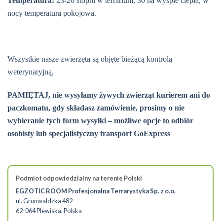
Temperatura:
23-26 stopni w terrarium, 30 na wyspie ciepła, w
nocy temperatura pokojowa.
Wszystkie nasze zwierzęta są objęte bieżącą kontrolą
weterynaryjną,
PAMIĘTAJ, nie wysyłamy żywych zwierząt kurierem ani do
paczkomatu, gdy składasz zamówienie, prosimy o nie
wybieranie tych form wysyłki – możliwe opcje to odbiór
osobisty lub specjalistyczny transport GoExpress
Podmiot odpowiedzialny na terenie Polski
EGZOTIC ROOM Profesjonalna Terrarystyka Sp. z o.o.
ul. Grunwaldzka 482
62-064 Plewiska, Polska