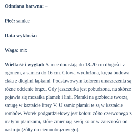
Odmiana barwna:
–
Płeć:
samice
Data wyklucia:
–
Waga:
mix
Wielkość i wygląd:
Samce dorastają do 18-20 cm długości z
ogonem, a samica do 16 cm. Głowa wydłużona, krępa budowa
ciała z długimi łapkami. Podstawowym kolorem umaszczenia są
różne odcienie brązu. Gdy jaszczurka jest pobudzona, na skórze
pojawia się mozaika plamek i linii. Plamki na grzbiecie tworzą
smugę w kształcie litery V. U samic plamki te są w kształcie
rombów. Worek podgardzielowy jest koloru żółto-czerwonego z
małymi plamkami, które zmieniają swój kolor w zależności od
nastroju (żółty do ciemnobrązowego).