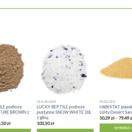
DLA AGAMY
PODŁOŻA
Ten
LE podłoże
LUCKY REPTILE podłoże
HABISTAT piasek
produkt
ATURE BROWN z
pustynne SNOW WHITE 20L
żółty Desert San
ma
z gliną
50,29
zł
–
79,49
z
Zakres
wiele
,50
zł
103,50
zł
cen:
WYBIERZ 
wariantów.
od