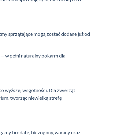
zmy sprzątające mogą zostać dodane już od
— w pełni naturalny pokarm dla
 wyższej wilgotności. Dla zwierząt
ium, tworząc niewielką strefę
gamy brodate
,
biczogony
, warany oraz