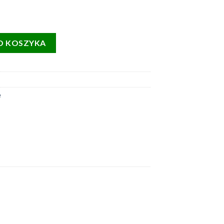
e bioaktywne Arid 10L
O KOSZYKA
e