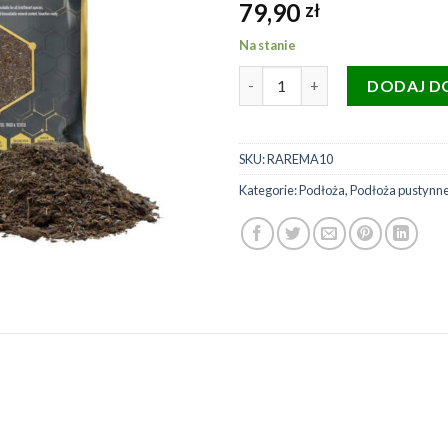
79,90
zł
Na stanie
ilość Arcadia EarthMix podłoż
DODAJ D
SKU:
RAREMA10
Kategorie:
Podłoża
,
Podłoża pustynn