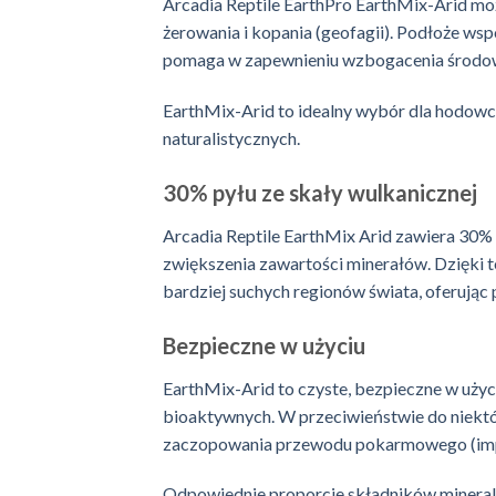
Arcadia Reptile
EarthPro EarthMix-Arid moż
żerowania i kopania (geofagii). Podłoże ws
pomaga w zapewnieniu wzbogacenia środowisk
EarthMix-Arid to idealny wybór dla hodowc
naturalistycznych.
30% pyłu ze skały wulkanicznej
Arcadia Reptile
EarthMix Arid zawiera 30% p
zwiększenia zawartości minerałów. Dzięki 
bardziej suchych regionów świata, oferując
Bezpieczne w użyciu
EarthMix-Arid to czyste, bezpieczne w uży
bioaktywnych. W przeciwieństwie do niektó
zaczopowania przewodu pokarmowego (imp
Odpowiednie proporcje składników mineral