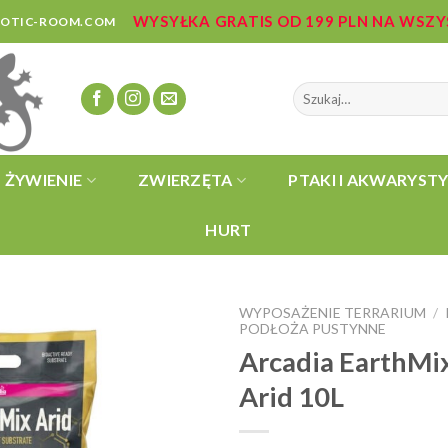
WYSYŁKA GRATIS OD 199 PLN NA WSZ
ZOTIC-ROOM.COM
Szukaj:
ŻYWIENIE
ZWIERZĘTA
PTAKI I AKWARYST
HURT
WYPOSAŻENIE TERRARIUM
/
PODŁOŻA PUSTYNNE
Arcadia EarthMi
Arid 10L