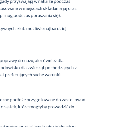
gady przyswajają w naturze podczas
tosowane w miejscach składania jaj oraz
 i nóg podczas poruszania się).
ywnych i/lub możliwie najbardziej
poprawy drenażu, ale również dla
środowisko dla zwierząt pochodzących z
ąt preferujących suche warunki.
styczne podłoże przygotowane do zastosowań
h cząstek, które mogłyby prowadzić do
anizmów sprzątających, niezbędnych w