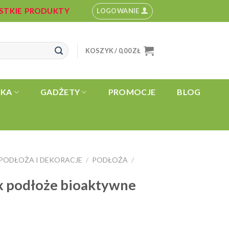
YSTKIE PRODUKTY
LOGOWANIE
KOSZYK /
0,00
ZŁ
YKA
GADŻETY
PROMOCJE
BLOG
PODŁOŻA I DEKORACJE
PODŁOŻA
/
/
x podłoże bioaktywne