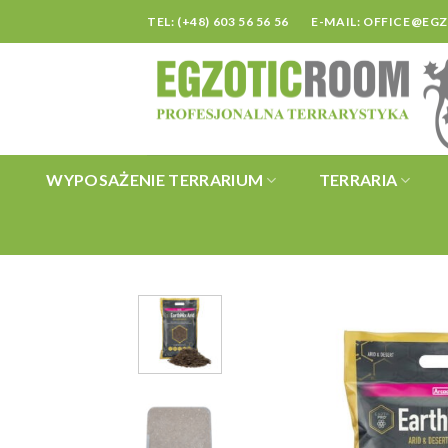
Skip
TEL: (+48) 603 56 56 56
E-MAIL:
OFFICE@EG
to
content
WYPOSAŻENIE TERRARIUM
TERRARIA