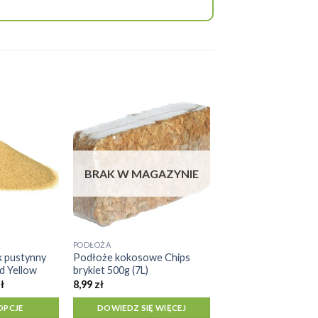
BRAK W MAGAZYNIE
PODŁOŻA
 pustynny
Podłoże kokosowe Chips
d Yellow
brykiet 500g (7L)
Zakres
ł
8,99
zł
cen:
od
OPCJE
DOWIEDZ SIĘ WIĘCEJ
50,29 zł