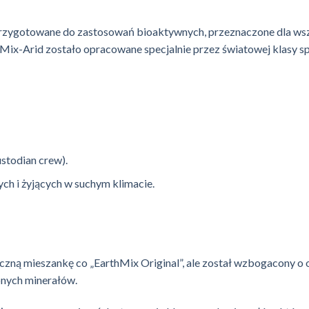
 przygotowane do zastosowań bioaktywnych, przeznaczone dla ws
Mix-Arid zostało opracowane specjalnie przez światowej klasy s
stodian crew).
h i żyjących w suchym klimacie.
zną mieszankę co „EarthMix Original”, ale został wzbogacony o 
pnych minerałów.