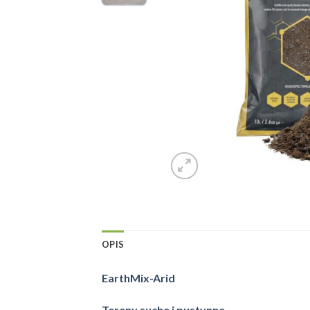
OPIS
EarthMix-Arid
Tereny suche i pustynne