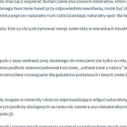
e znacząco wspierać dostarczanie kluczowych minerałów, które 
pomaga tworzenie tuneli przy odpowiednim nawilżeniu, może być s
a poprzez naturalny ruch ciała (stawiając naturalny opór dla łap
ów, którzy chcą utrzymywać swoje zwierzęta w warunkach bioakt
yłu z lawy wulkanicznej, dodanego do mieszanki nie tylko w celu 
temu podłoże stanowi pełnowartościowe, „odtworzone z natury” 
 przemyślane rozwiązanie dla gatunków pustynnych i innych zwierz
ciu, bogate w minerały i dobrze odprowadzające wilgoć naturali
rych podłoży dostępnych na rynku nie zawiera ono nienaturalnyc
akcji).
nych i organicznych pomagają wspierać rozwój pożytecznych org