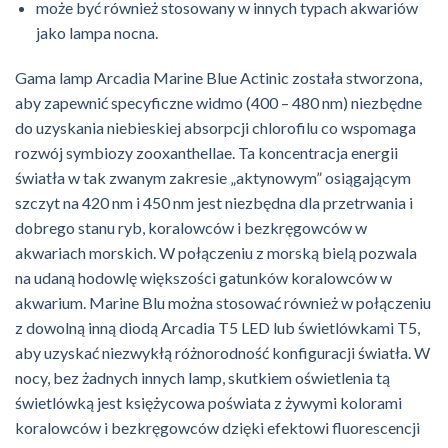
może być również stosowany w innych typach akwariów
jako lampa nocna.
Gama lamp Arcadia Marine Blue Actinic została stworzona,
aby zapewnić specyficzne widmo (400 – 480 nm) niezbędne
do uzyskania niebieskiej absorpcji chlorofilu co wspomaga
rozwój symbiozy zooxanthellae. Ta koncentracja energii
światła w tak zwanym zakresie „aktynowym” osiągającym
szczyt na 420 nm i 450 nm jest niezbędna dla przetrwania i
dobrego stanu ryb, koralowców i bezkręgowców w
akwariach morskich. W połączeniu z morską bielą pozwala
na udaną hodowlę większości gatunków koralowców w
akwarium. Marine Blu można stosować również w połączeniu
z dowolną inną diodą Arcadia T5 LED lub świetlówkami T5,
aby uzyskać niezwykłą różnorodność konfiguracji światła. W
nocy, bez żadnych innych lamp, skutkiem oświetlenia tą
świetlówką jest księżycowa poświata z żywymi kolorami
koralowców i bezkręgowców dzięki efektowi fluorescencji