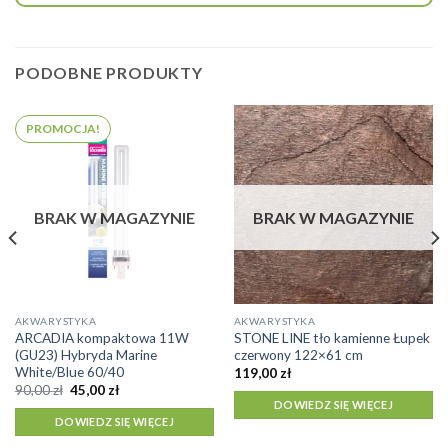
PODOBNE PRODUKTY
PROMOCJA!
BRAK W MAGAZYNIE
BRAK W MAGAZYNIE
AKWARYSTYKA
AKWARYSTYKA
ARCADIA kompaktowa 11W
STONE LINE tło kamienne Łupek
(GU23) Hybryda Marine
czerwony 122×61 cm
White/Blue 60/40
119,00
zł
Pierwotna
Aktualna
90,00
zł
45,00
zł
cena
cena
DOWIEDZ SIĘ WIĘCEJ
wynosiła:
wynosi:
DOWIEDZ SIĘ WIĘCEJ
90,00 zł.
45,00 zł.