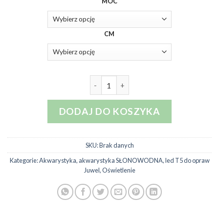
MOC
od
79,00 zł
do
CM
119,00 zł
ilość ARCADIA LED T5 Marine Blue
DODAJ DO KOSZYKA
SKU:
Brak danych
Kategorie:
Akwarystyka
,
akwarystyka SŁONOWODNA
,
led T5 do opraw
Juwel
,
Oświetlenie