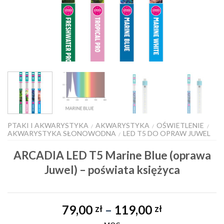
PTAKI I AKWARYSTYKA
AKWARYSTYKA
OŚWIETLENIE
/
/
/
AKWARYSTYKA SŁONOWODNA
LED T5 DO OPRAW JUWEL
/
ARCADIA LED T5 Marine Blue (oprawa
Juwel) – poświata księżyca
Zakres
79,00
–
119,00
zł
zł
cen: