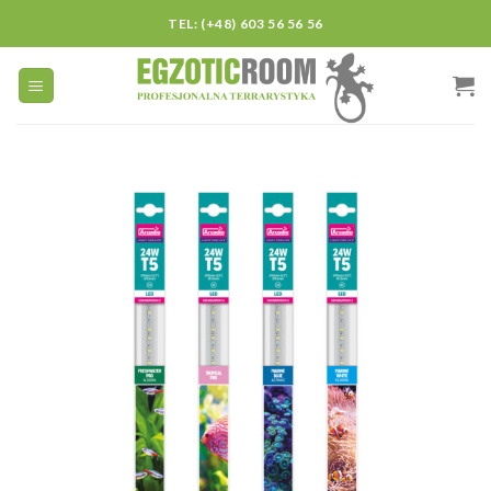
Skip
TEL: (+48) 603 56 56 56
to
content