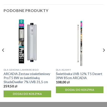
PODOBNE PRODUKTY
DLA GEKONA LAMPARCIEGO
DLA AGAMY
ARCADIA Zestaw oświetleniowy
Świetlówka UVB 12% T5 Desert
ProT5 8W ze świetlówką
39W 85cm ARCADIA
ShadeDweller 7% UVB 31,5 cm
108,00
zł
259,50
zł
DODAJ DO KOSZYKA
DODAJ DO KOSZYKA