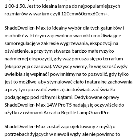
1,00-1,50. Jest to idealna lampa do najpopularniejszych
rozmiarów wiwarium czyli 120cmx60cmx60cm+.
ShadeDweller-Max to idealny wybór dla tych gatunków i
osobników, którym zapewniono warunki umożliwiające
samoregulację w zakresie wygrzewania, ekspozycji na
oświetlenie, a przy tym stwarza bardzo małe ryzyko
nadmiernej ekspozycji, gdy wąż porusza się po terrarium
(ekspozycja czasowa). Wszyscy wiemy, że większość węży
uwielbia się wspinać i powinniśmy na to pozwolić, gdy tylko
jest to możliwe, aby stymulować ciało i naturalne zachowania
a przy tym pozwolić zwierzęciu doświadczać światła
podającego pod różnymi kątami. Dedykowane oprawy
ShadeDweller-Max 14W ProT5 nadają się oczywiście do
użytku z osłonami Arcadia Reptile LampGuardPro.
ShadeDweller-Max został zaprojektowany z myślą o
potrzebach żyjących w niewoli węży, ale nie powinno to