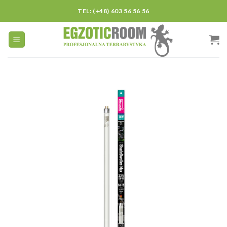
Skip
TEL: (+48) 603 56 56 56
to
content