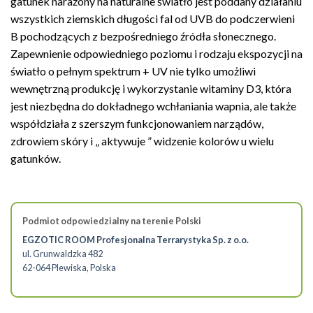
gatunek narażony na naturalne światło jest poddany działaniu
wszystkich ziemskich długości fal od UVB do podczerwieni
B pochodzących z bezpośredniego źródła słonecznego.
Zapewnienie odpowiedniego poziomu i rodzaju ekspozycji na
światło o pełnym spektrum + UV nie tylko umożliwi
wewnętrzną produkcję i wykorzystanie witaminy D3, która
jest niezbędna do dokładnego wchłaniania wapnia, ale także
współdziała z szerszym funkcjonowaniem narządów,
zdrowiem skóry i „ aktywuje ” widzenie kolorów u wielu
gatunków.
Podmiot odpowiedzialny na terenie Polski
EGZOTIC ROOM Profesjonalna Terrarystyka Sp. z o.o.
ul. Grunwaldzka 482
62-064 Plewiska, Polska