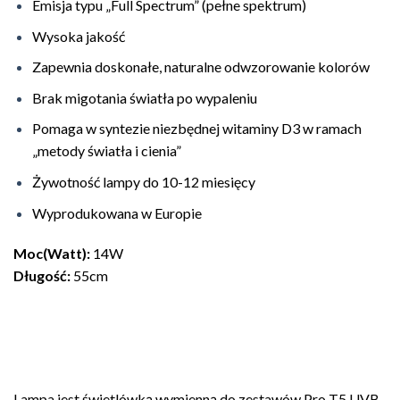
Emisja typu „Full Spectrum” (pełne spektrum)
Wysoka jakość
Zapewnia doskonałe, naturalne odwzorowanie kolorów
Brak migotania światła po wypaleniu
Pomaga w syntezie niezbędnej witaminy D3 w ramach
„metody światła i cienia”
Żywotność lampy do 10-12 miesięcy
Wyprodukowana w Europie
Moc(Watt):
14W
Długość:
55cm
Lampa jest świetlówką wymienną do zestawów Pro T5 UVB