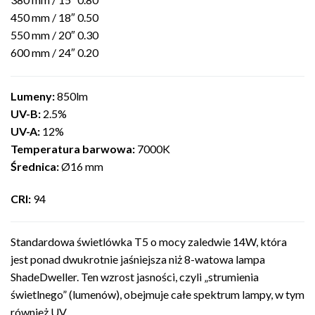
450 mm / 18″ 0.50
550 mm / 20″ 0.30
600 mm / 24″ 0.20
Lumeny:
850lm
UV-B:
2.5%
UV-A:
12%
Temperatura barwowa:
7000K
Średnica:
Ø16 mm
CRI:
94
Standardowa świetlówka T5 o mocy zaledwie 14W, która
jest ponad dwukrotnie jaśniejsza niż 8-watowa lampa
ShadeDweller. Ten wzrost jasności, czyli „strumienia
świetlnego” (lumenów), obejmuje całe spektrum lampy, w tym
również UV.