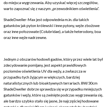
do miejsca wygrzewania. Aby uzyskać więcej szczegółów,
warto zapoznać się z naszym „przewodnikiem oświetlenia”.
ShadeDweller-Max jest odpowiednia m.in. dla takich
gatunków jak pyton królewski i inne pytony, węże zbożowe
oraz inne połozowate (Colubridae), a także heterodony, boa
oraz inne węże nadrzewne.
Jednym z obszarów hodowli gadów, który przez wiele lat był
zdecydowanie pomijany, jest aspekt prawidłowych
poziomów oświetlenia UV dla węży, a zwłaszcza w
przypadku tych żyjącym w większych, bardziej
naturalistycznych lub bioaktywnych terrariach. 8W/30cm
ShadeDweller dobrze sprawdza się w przypadku mniejszych
gatunków i węży, które są zwinięte podczas wygrzewania się,
ale bardzo szybko stało się jasne, że najczęściej hodowane
gatunki o długości 90 cm i więcej, skorzystałyby bardziej