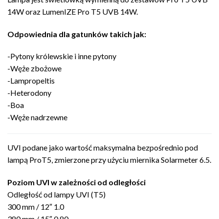
14W oraz LumenIZE Pro T5 UVB 14W.
Odpowiednia dla gatunków takich jak:
-Pytony królewskie i inne pytony
-Węże zbożowe
-Lampropeltis
-Heterodony
-Boa
-Węże nadrzewne
UVI podane jako wartość maksymalna bezpośrednio pod
lampą ProT5, zmierzone przy użyciu miernika Solarmeter 6.5.
Poziom UVI w zależności od odległości
Odległość od lampy UVI (T5)
300 mm / 12″ 1.0
380 mm / 15″ 0.80