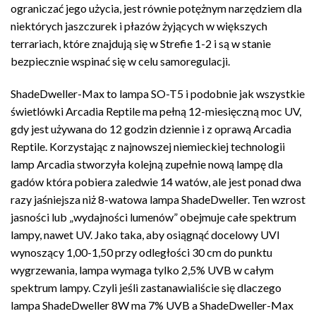
ograniczać jego użycia, jest równie potężnym narzędziem dla
niektórych jaszczurek i płazów żyjących w większych
terrariach, które znajdują się w Strefie 1-2 i są w stanie
bezpiecznie wspinać się w celu samoregulacji.
ShadeDweller-Max to lampa SO-T5 i podobnie jak wszystkie
świetlówki Arcadia Reptile ma pełną 12-miesięczną moc UV,
gdy jest używana do 12 godzin dziennie i z oprawą Arcadia
Reptile. Korzystając z najnowszej niemieckiej technologii
lamp Arcadia stworzyła kolejną zupełnie nową lampę dla
gadów która pobiera zaledwie 14 watów, ale jest ponad dwa
razy jaśniejsza niż 8-watowa lampa ShadeDweller. Ten wzrost
jasności lub „wydajności lumenów” obejmuje całe spektrum
lampy, nawet UV. Jako taka, aby osiągnąć docelowy UVI
wynoszący 1,00-1,50 przy odległości 30 cm do punktu
wygrzewania, lampa wymaga tylko 2,5% UVB w całym
spektrum lampy. Czyli jeśli zastanawialiście się dlaczego
lampa ShadeDweller 8W ma 7% UVB a ShadeDweller-Max