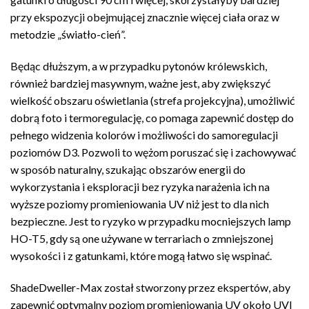
przy ekspozycji obejmującej znacznie więcej ciała oraz w
metodzie „światło-cień”.
Będąc dłuższym, a w przypadku pytonów królewskich,
również bardziej masywnym, ważne jest, aby zwiększyć
wielkość obszaru oświetlania (strefa projekcyjna), umożliwić
dobrą foto i termoregulację, co pomaga zapewnić dostęp do
pełnego widzenia kolorów i możliwości do samoregulacji
poziomów D3. Pozwoli to wężom poruszać się i zachowywać
w sposób naturalny, szukając obszarów energii do
wykorzystania i eksploracji bez ryzyka narażenia ich na
wyższe poziomy promieniowania UV niż jest to dla nich
bezpieczne. Jest to ryzyko w przypadku mocniejszych lamp
HO-T5, gdy są one używane w terrariach o zmniejszonej
wysokości i z gatunkami, które mogą łatwo się wspinać.
ShadeDweller-Max został stworzony przez ekspertów, aby
zapewnić optymalny poziom promieniowania UV około UVI