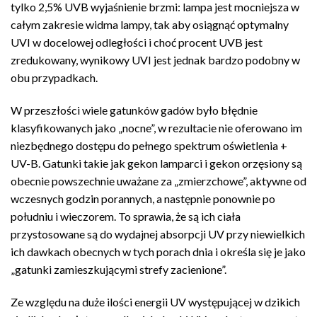
tylko 2,5% UVB wyjaśnienie brzmi: lampa jest mocniejsza w
całym zakresie widma lampy, tak aby osiągnąć optymalny
UVI w docelowej odległości i choć procent UVB jest
zredukowany, wynikowy UVI jest jednak bardzo podobny w
obu przypadkach.
W przeszłości wiele gatunków gadów było błędnie
klasyfikowanych jako „nocne”, w rezultacie nie oferowano im
niezbędnego dostępu do pełnego spektrum oświetlenia +
UV-B. Gatunki takie jak gekon lamparci i gekon orzęsiony są
obecnie powszechnie uważane za „zmierzchowe”, aktywne od
wczesnych godzin porannych, a następnie ponownie po
południu i wieczorem. To sprawia, że ​​są ich ciała
przystosowane są do wydajnej absorpcji UV przy niewielkich
ich dawkach obecnych w tych porach dnia i określa się je jako
„gatunki zamieszkującymi strefy zacienione”.
Ze względu na duże ilości energii UV występującej w dzikich