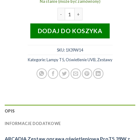
Na stanie (może być zamówiony)
ilość ARCADIA zestaw oprawa T
DODAJ DO KOSZYKA
SKU:
1X39W14
Kategorie:
Lampy T5
,
Oświetlenie UVB
,
Zestawy
OPIS
INFORMACJE DODATKOWE
ARCADIA Zestaw oprawa oświetleniowa ProT5 39W z