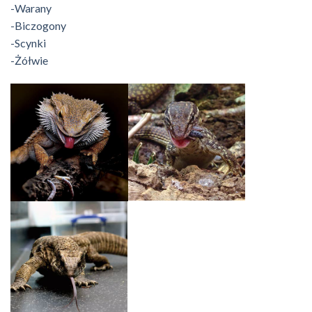
-Warany
-Biczogony
-Scynki
-Żółwie