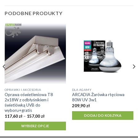
PODOBNE PRODUKTY
Ten
OPRAWKI I AKCESORIA
DLA AGAMY
Oprawa oświetleniowa T8
ARCADIA Żarówka rtęciowa
produkt
2x18W z odbłyśnikiem i
80W UV 3w1
ma
świetlówką UVB do
209,90
zł
wiele
wyboru+gratis
DODAJ DO KOSZYKA
Zakres
wariantów.
117,60
zł
–
157,00
zł
cen:
Opcje
od
WYBIERZ OPCJE
117,60 zł
można
do
wybrać
157,00 zł