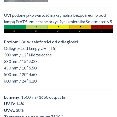
UVI podane jako wartość maksymalna bezpośrednio pod
lampą ProT5, zmierzone przy użyciu miernika Solarmeter 6.5.
Poziom UVI w zależności od odległości
Odległość od lampy UVI (T5)
300 mm / 12″ Nie zalecane
380 mm / 15″ 7.00
450 mm / 18″ 5.50
500 mm / 20″ 4.60
600 mm / 24″ 3.20
Lumeny:
1500 lm / 1650 output lm
UV-B:
14%
UV-A:
30%
Temperatura barwowa:
7500K