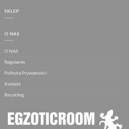
na
stronie
SKLEP
produktu
O NAS
O NAS
Regulamin
Polityka Prywatności
Kontakt
Recykling