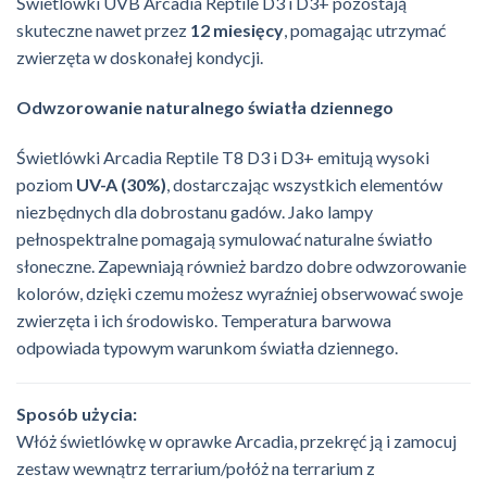
Świetlówki UVB Arcadia Reptile D3 i D3+ pozostają
skuteczne nawet przez
12 miesięcy
, pomagając utrzymać
zwierzęta w doskonałej kondycji.
Odwzorowanie naturalnego światła dziennego
Świetlówki Arcadia Reptile T8 D3 i D3+ emitują wysoki
poziom
UV-A (30%)
, dostarczając wszystkich elementów
niezbędnych dla dobrostanu gadów. Jako lampy
pełnospektralne pomagają symulować naturalne światło
słoneczne. Zapewniają również bardzo dobre odwzorowanie
kolorów, dzięki czemu możesz wyraźniej obserwować swoje
zwierzęta i ich środowisko. Temperatura barwowa
odpowiada typowym warunkom światła dziennego.
Sposób użycia:
Włóż świetlówkę w oprawke
Arcadia, przekręć ją
i zamocuj
zestaw wewnątrz terrarium/połóż na terrarium z