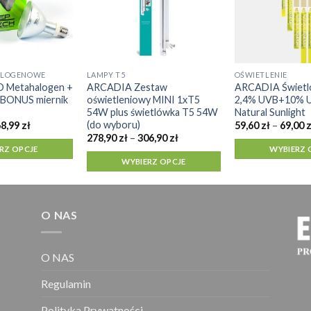
ALOGENOWE
LAMPY T5
OŚWIETLENIE
Ten
Ten
 Metahalogen +
ARCADIA Zestaw
ARCADIA Świetl
produkt
produkt
+ BONUS miernik
oświetleniowy MINI 1xT5
2,4% UVB+10% 
ma
ma
54W plus świetlówka T5 54W
Natural Sunlight
(do wyboru)
Zakres
wiele
wiele
68,99
zł
59,60
zł
–
69,00
z
cen:
Zakres
278,90
zł
–
306,90
zł
wariantów.
wariantów.
od
cen:
RZ OPCJE
WYBIERZ 
258,99 zł
od
Opcje
Opcje
WYBIERZ OPCJE
do
278,90 zł
można
można
268,99 zł
do
306,90 zł
wybrać
wybrać
na
na
O NAS
stronie
stronie
produktu
produktu
O NAS
Regulamin
Polityka Prywatności