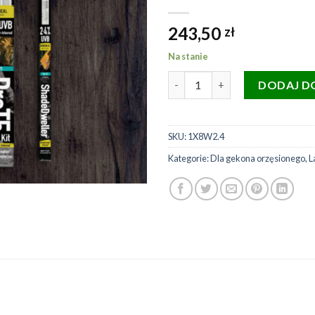
243,50
zł
Na stanie
ilość ARCADIA zestaw oprawa 
DODAJ D
SKU:
1X8W2.4
Kategorie:
Dla gekona orzęsionego
,
L