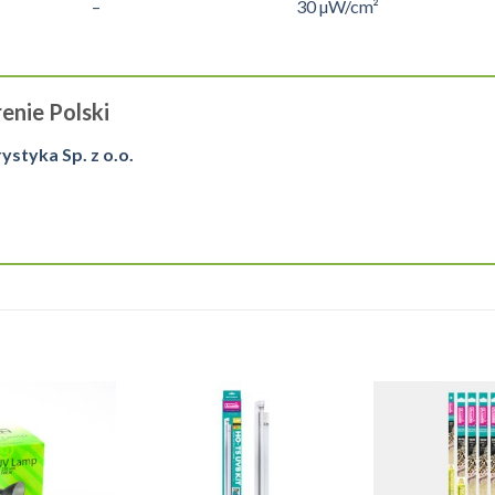
sować – 30 µW/cm²
enie Polski
tyka Sp. z o.o.