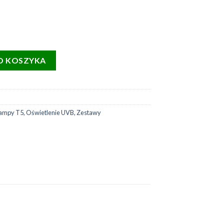
T5 1x8W Pro+ świetlówka 8W 2,4% Shade Dweller Arboreal
O KOSZYKA
ampy T5
,
Oświetlenie UVB
,
Zestawy