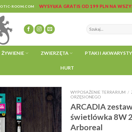
WYSYŁKA GRATIS OD 199 PLN NA WSZ
ZOTIC-ROOM.COM
Szukaj:
ŻYWIENIE
ZWIERZĘTA
PTAKI I AKWARYST
HURT
WYPOSAŻENIE TERRARIUM
/
ORZĘSIONEGO
ARCADIA zestaw
świetlówka 8W 2
Arboreal