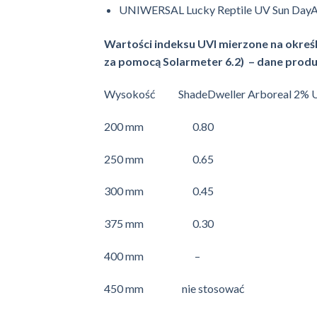
UNIWERSAL Lucky Reptile UV Sun DayAr
Wartości indeksu UVI mierzone na okreś
za pomocą Solarmeter 6.2) – dane pro
Wysokość ShadeDweller Arboreal 2% U
200 mm 0.80 nie 
250 mm 0.
300 mm 0.45 
375 mm 0.
400 mm – 
450 mm nie st