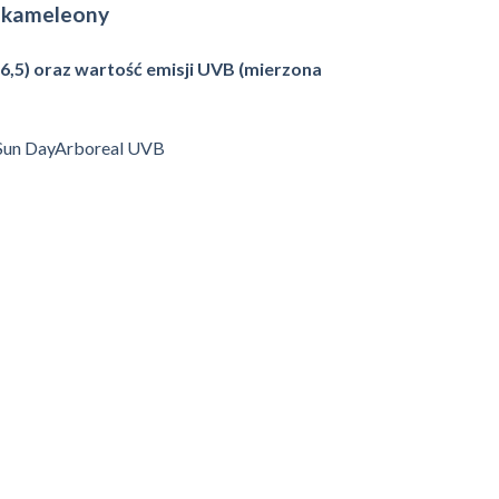
kameleony
k
6,5) oraz wartość emisji UVB (mierzona
un DayArboreal UVB