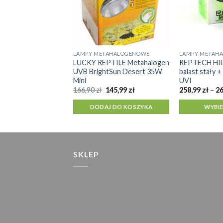
AKCESORIA
LAMPY METAHALOGENOWE
LAMPY METAH
Ten
 Pokrywa
LUCKY REPTILE Metahalogen
REPTECH HID
produkt
iowa IP67 wraz ze
UVB BrightSun Desert 35W
balast stały 
ma
ką 11W 7% UVB
Mini
UVI
5/G23) 30 cm
Pierwotna
Aktualna
wiele
166,90
zł
145,99
zł
258,99
zł
–
2
cena
cena
wariantów.
wynosiła:
wynosi:
DODAJ DO KOSZYKA
WYBIE
166,90 zł.
145,99 zł.
Opcje
J DO KOSZYKA
można
wybrać
na
SKLEP
stronie
produktu