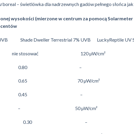
boreal – świetlówka dla nadrzewnych gadów pełnego słońca ja
lonej wysokości (mierzone w centrum za pomocą Solarmeter 
ducentów
VB Shade Dweller Terrestrial 7% UVB LuckyReptile UV S
stosować 120 µW/cm²
65 0.80 –
0.65 70 µW/cm²
30 0.45 –
– 50 µW/cm²
osować 0.30 –