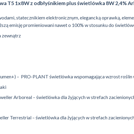
a T5 1x8W z odbłyśnikiem plus świetlówka 8W 2,4% Ar
wodami, statecznikiem elektronicznym, elegancką oprawką, elem
ższą emisję promieniowani nawet o 100% w stosunku do świetlów
a zewnątrz
lumen+) – PRO-PLANT świetlówka wspomagająca wzrost roślin w t
aki
ller Arboreal – świetlówka dla żyjących w strefach zacienionyc
r Terrestrial – świetlówka dla żyjących w strefach zacienionyc