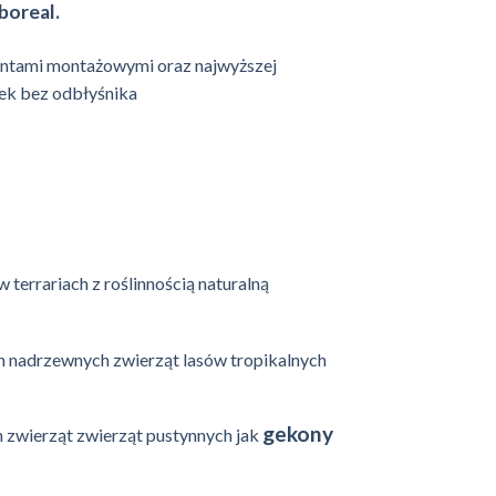
boreal.
entami montażowymi oraz najwyższej
ek bez odbłyśnika
errariach z roślinnością naturalną
h nadrzewnych zwierząt lasów tropikalnych
gekony
h zwierząt zwierząt pustynnych jak