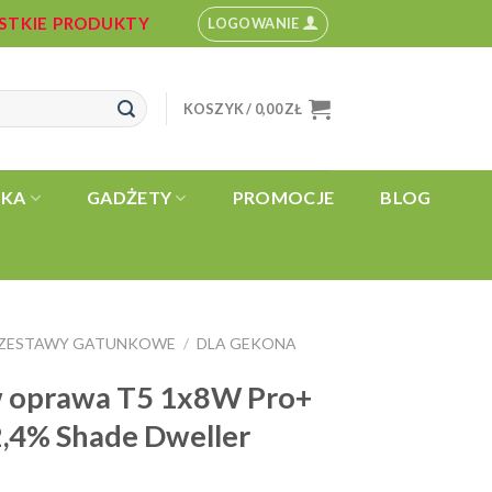
YSTKIE PRODUKTY
LOGOWANIE
KOSZYK /
0,00
ZŁ
YKA
GADŻETY
PROMOCJE
BLOG
ZESTAWY GATUNKOWE
DLA GEKONA
/
 oprawa T5 1x8W Pro+
,4% Shade Dweller