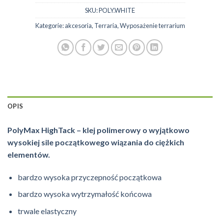
SKU:
POLY.WHITE
Kategorie:
akcesoria
,
Terraria
,
Wyposażenie terrarium
OPIS
PolyMax HighTack – klej polimerowy o wyjątkowo
wysokiej sile początkowego wiązania do ciężkich
elementów.
bardzo wysoka przyczepność początkowa
bardzo wysoka wytrzymałość końcowa
trwale elastyczny