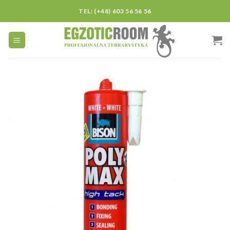
Skip
TEL: (+48) 603 56 56 56
to
content