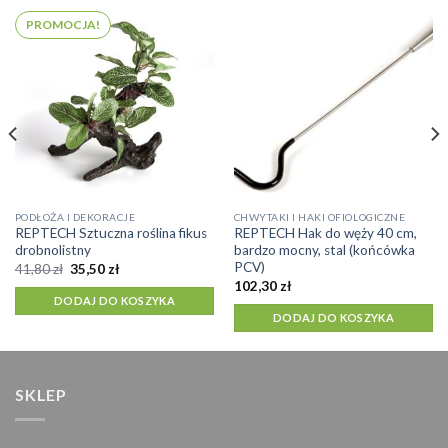
PROMOCJA!
PODŁOŻA I DEKORACJE
CHWYTAKI I HAKI OFIOLOGICZNE
REPTECH Sztuczna roślina fikus
REPTECH Hak do węży 40 cm,
drobnolistny
bardzo mocny, stal (końcówka
PCV)
Pierwotna
Aktualna
41,80
zł
35,50
zł
cena
cena
102,30
zł
wynosiła:
wynosi:
DODAJ DO KOSZYKA
41,80 zł.
35,50 zł.
DODAJ DO KOSZYKA
SKLEP