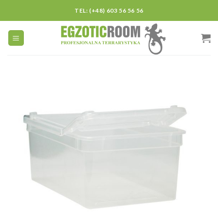
Skip
TEL: (+48) 603 56 56 56
to
content