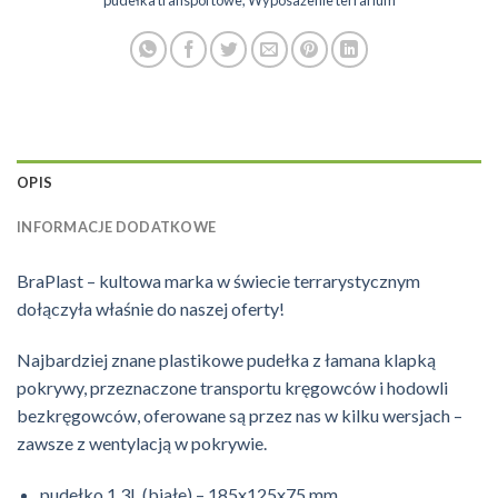
pudełka transportowe
,
Wyposażenie terrarium
OPIS
INFORMACJE DODATKOWE
BraPlast – kultowa marka w świecie terrarystycznym
dołączyła właśnie do naszej oferty!
Najbardziej znane plastikowe pudełka z łamana klapką
pokrywy, przeznaczone transportu kręgowców i hodowli
bezkręgowców, oferowane są przez nas w kilku wersjach –
zawsze z wentylacją w pokrywie.
pudełko 1.3L (białe) – 185x125x75 mm