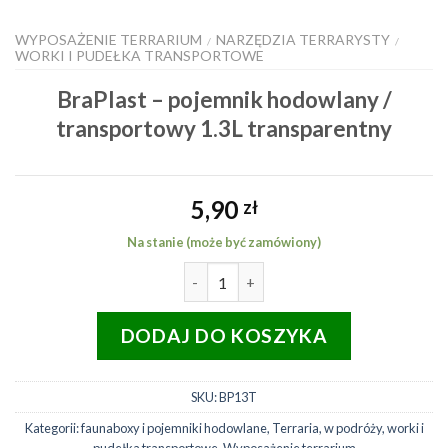
WYPOSAŻENIE TERRARIUM
NARZĘDZIA TERRARYSTY
/
/
WORKI I PUDEŁKA TRANSPORTOWE
BraPlast – pojemnik hodowlany /
transportowy 1.3L transparentny
5,90
zł
Na stanie (może być zamówiony)
ilość BraPlast - pojemnik hodowl
DODAJ DO KOSZYKA
SKU:
BP13T
Kategorii:
faunaboxy i pojemniki hodowlane
,
Terraria
,
w podróży
,
worki i