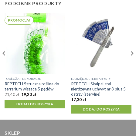
PODOBNE PRODUKTY
PROMOCJA!
PODŁOŻA I DEKORACJE
NARZĘDZIA TERRARYSTY
REPTECH Sztuczna roślina do
REPTECH Skalpel stal
terrarium wisząca 5 pędów
nierdzewna uchwyt nr 3 plus 5
ostrzy (sterylne)
Pierwotna
Aktualna
21,40
zł
19,20
zł
cena
cena
17,30
zł
wynosiła:
wynosi:
DODAJ DO KOSZYKA
21,40 zł.
19,20 zł.
DODAJ DO KOSZYKA
SKLEP