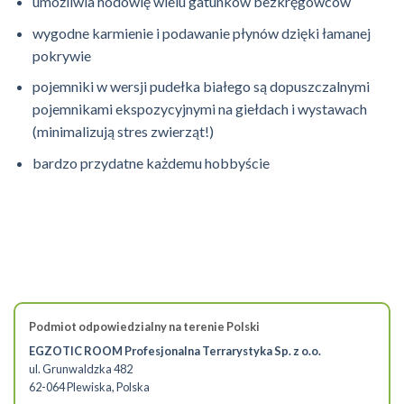
umożliwia hodowlę wielu gatunków bezkręgowców
wygodne karmienie i podawanie płynów dzięki łamanej
pokrywie
pojemniki w wersji pudełka białego są dopuszczalnymi
pojemnikami ekspozycyjnymi na giełdach i wystawach
(minimalizują stres zwierząt!)
bardzo przydatne każdemu hobbyście
Podmiot odpowiedzialny na terenie Polski
EGZOTIC ROOM Profesjonalna Terrarystyka Sp. z o.o.
ul. Grunwaldzka 482
62-064 Plewiska, Polska