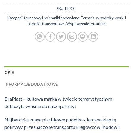
SKU:
BP30T
Kategorii:
faunaboxy i pojemniki hodowlane
,
Terraria
,
w podróży
,
worki i
pudełka transportowe
,
Wyposażenie terrarium
OPIS
INFORMACJE DODATKOWE
BraPlast – kultowa marka w świecie terrarystycznym
dołączyła właśnie do naszej oferty!
Najbardziej znane plastikowe pudełka z łamana klapką
pokrywy, przeznaczone transportu kręgowców i hodowli