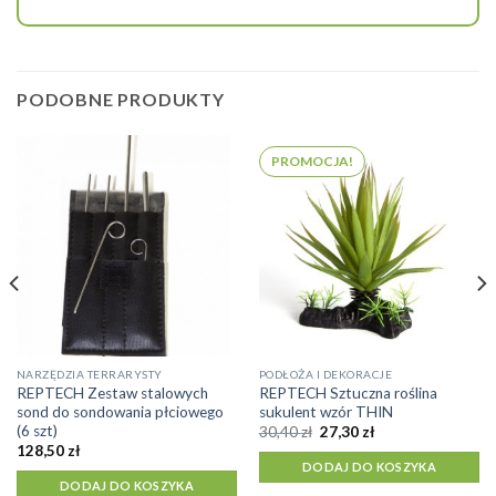
PODOBNE PRODUKTY
PROMOCJA!
NARZĘDZIA TERRARYSTY
PODŁOŻA I DEKORACJE
REPTECH Zestaw stalowych
REPTECH Sztuczna roślina
sond do sondowania płciowego
sukulent wzór THIN
(6 szt)
Pierwotna
Aktualna
30,40
zł
27,30
zł
cena
cena
128,50
zł
wynosiła:
wynosi:
DODAJ DO KOSZYKA
30,40 zł.
27,30 zł.
DODAJ DO KOSZYKA