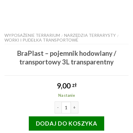
WYPOSAŻENIE TERRARIUM
NARZĘDZIA TERRARYSTY
/
/
WORKI I PUDEŁKA TRANSPORTOWE
BraPlast – pojemnik hodowlany /
transportowy 3L transparentny
9,00
zł
Na stanie
ilość BraPlast - pojemnik hodow
DODAJ DO KOSZYKA