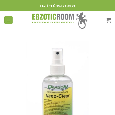
Skip
TEL: (+48) 603 56 56 56
to
content