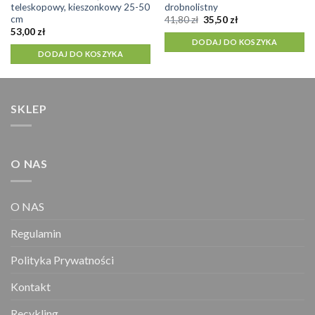
teleskopowy, kieszonkowy 25-50
drobnolistny
cm
Pierwotna
Aktualna
41,80
zł
35,50
zł
cena
cena
53,00
zł
wynosiła:
wynosi:
DODAJ DO KOSZYKA
41,80 zł.
35,50 zł.
DODAJ DO KOSZYKA
SKLEP
O NAS
O NAS
Regulamin
Polityka Prywatności
Kontakt
Recykling