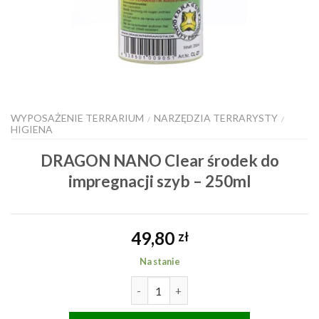
WYPOSAŻENIE TERRARIUM
NARZĘDZIA TERRARYSTY
/
/
HIGIENA
DRAGON NANO Clear środek do
impregnacji szyb – 250ml
49,80
zł
Na stanie
ilość DRAGON NANO Clear środek 