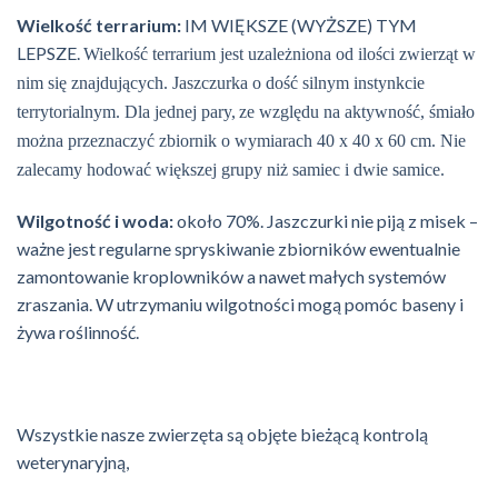
Wielkość terrarium:
I
M WIĘKSZE (WYŻSZE) TYM
LEPSZE.
Wielkość terrarium jest uzależniona od ilości zwierząt w
nim się znajdujących. Jaszczurka o dość silnym instynkcie
terrytorialnym. Dla jednej pary,
ze względu na aktywność, śmiało
można przeznaczyć zbiornik o wymiarach 40 x 40 x 60 cm. Nie
zalecamy hodować większej grupy niż samiec i dwie samice.
Wilgotność i woda:
około 70%. Jaszczurki nie piją z misek –
ważne jest regularne spryskiwanie zbiorników ewentualnie
zamontowanie kroplowników a nawet małych systemów
zraszania. W utrzymaniu wilgotności mogą pomóc baseny i
żywa roślinność.
Wszystkie nasze zwierzęta są objęte bieżącą kontrolą
weterynaryjną,