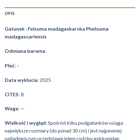
OPIS
Gatunek : Felsuma madagaskarska Phelsuma
madagascariensis
Odmiana barwna
:
Płeć
: –
Data wyklucia
: 2025
CITES
: B
Waga
: —
Wielkość i wygląd:
Spośród kilku podgatunków osiąga
największe rozmiary (do ponad 30 cm) i jest najpewniej
najładniejszym przedstawicielem rodziny gekkonidae.