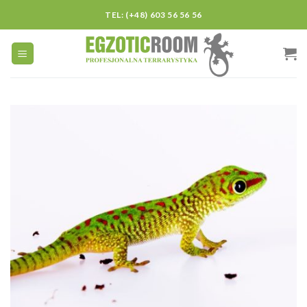
Skip
TEL: (+48) 603 56 56 56
to
content