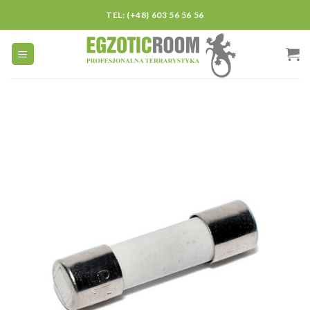
Skip
TEL: (+48) 603 56 56 56
to
content