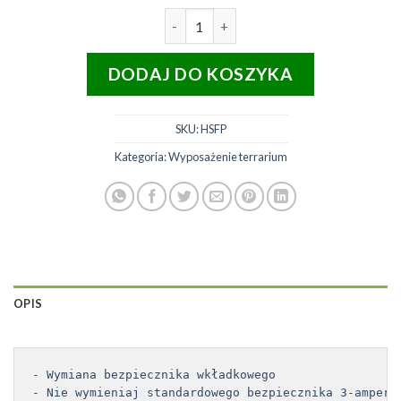
ilość HabiStat Bezpiecznik topik
DODAJ DO KOSZYKA
SKU:
HSFP
Kategoria:
Wyposażenie terrarium
OPIS
- Wymiana bezpiecznika wkładkowego

- Nie wymieniaj standardowego bezpiecznika 3-ampero