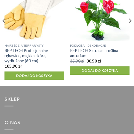
NARZĘDZIA TERRARYSTY
PODŁOŻA I DEKORACJE
REPTECH Profesjonalne
REPTECH Sztuczna roślina
rękawice, miękka skóra,
anturium
wydłużone (60 cm)
Pierwotna
Aktualna
35,90
zł
30,50
zł
cena
cena
185,90
zł
wynosiła:
wynosi:
DODAJ DO KOSZYKA
35,90 zł.
30,50 zł.
DODAJ DO KOSZYKA
SKLEP
O NAS