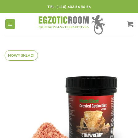
Skip
TEL: (+48) 603 56 56 56
to
content
NOWY SKŁAD!