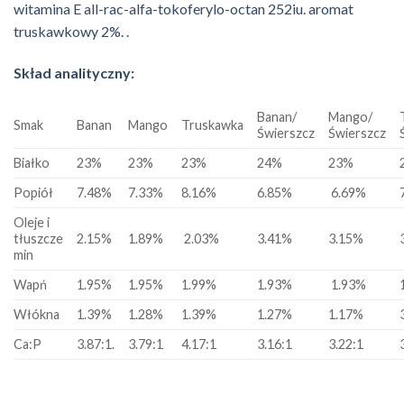
witamina E all-rac-alfa-tokoferylo-octan 252iu. aromat
truskawkowy 2%. .
Skład analityczny:
Banan/
Mango/
Smak
Banan
Mango
Truskawka
Świerszcz
Świerszcz
Białko
23%
23%
23%
24%
23%
Popiół
7.48%
7.33%
8.16%
6.85%
6.69%
Oleje i
tłuszcze
2.15%
1.89%
2.03%
3.41%
3.15%
min
Wapń
1.95%
1.95%
1.99%
1.93%
1.93%
Włókna
1.39%
1.28%
1.39%
1.27%
1.17%
Ca:P
3.87:1.
3.79:1
4.17:1
3.16:1
3.22:1