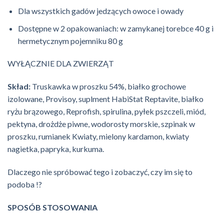
Dla wszystkich gadów jedzących owoce i owady
Dostępne w 2 opakowaniach: w zamykanej torebce 40 g i
hermetycznym pojemniku 80 g
WYŁĄCZNIE DLA ZWIERZĄT
Skład:
Truskawka w proszku 54%,
białko grochowe
izolowane
, Provisoy, suplment HabiStat Reptavite, białko
ryżu brązowego, Reprofish, spirulina, pyłek pszczeli, miód,
pektyna, drożdże piwne, wodorosty morskie, szpinak w
proszku, rumianek Kwiaty, mielony kardamon, kwiaty
nagietka, papryka, kurkuma.
Dlaczego nie spróbować tego i zobaczyć, czy im się to
podoba !?
SPOSÓB STOSOWANIA