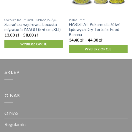
Ten
Ten
OWADY KARMOWE I SPRZĄTAJĄCE
POKARMY
Szarańcza wędrowna Locusta
HABISTAT Pokarm dla żółwi
produkt
produkt
migratoria IMAGO (5-6 cm; XL!)
lądowych Dry Tortoise Food
ma
ma
Banana
Zakres
13,00
zł
–
58,00
zł
cen:
wiele
wiele
Zakres
34,40
zł
–
44,30
zł
od
cen:
WYBIERZ OPCJE
wariantów.
wariantów.
13,00 zł
od
WYBIERZ OPCJE
do
Opcje
Opcje
34,40 zł
58,00 zł
do
można
można
44,30 zł
wybrać
wybrać
na
na
SKLEP
stronie
stronie
produktu
produktu
O NAS
O NAS
Regulamin