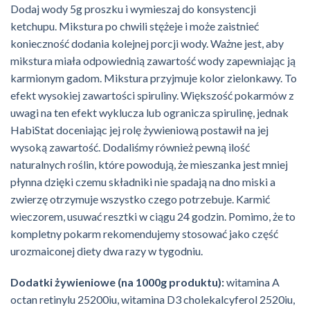
Dodaj wody 5g proszku i wymieszaj do konsystencji
ketchupu. Mikstura po chwili stężeje i może zaistnieć
konieczność dodania kolejnej porcji wody. Ważne jest, aby
mikstura miała odpowiednią zawartość wody zapewniając ją
karmionym gadom. Mikstura przyjmuje kolor zielonkawy. To
efekt wysokiej zawartości spiruliny. Większość pokarmów z
uwagi na ten efekt wyklucza lub ogranicza spirulinę, jednak
HabiStat doceniając jej rolę żywieniową postawił na jej
wysoką zawartość. Dodaliśmy również pewną ilość
naturalnych roślin, które powodują, że mieszanka jest mniej
płynna dzięki czemu składniki nie spadają na dno miski a
zwierzę otrzymuje wszystko czego potrzebuje. Karmić
wieczorem, usuwać resztki w ciągu 24 godzin. Pomimo, że to
kompletny pokarm rekomendujemy stosować jako część
urozmaiconej diety dwa razy w tygodniu.
Dodatki żywieniowe (na 1000g produktu):
witamina A
octan retinylu 25200iu, witamina D3 cholekalcyferol 2520iu,