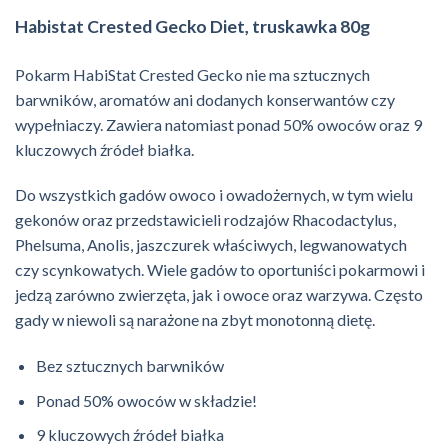
Habistat Crested Gecko Diet, truskawka 80g
Pokarm HabiStat Crested Gecko nie ma sztucznych
barwników, aromatów ani dodanych konserwantów czy
wypełniaczy.
Zawiera natomiast ponad 50% owoców oraz 9
kluczowych źródeł białka.
Do wszystkich gadów owoco i owadożernych, w tym wielu
gekonów oraz przedstawicieli rodzajów Rhacodactylus,
Phelsuma, Anolis, jaszczurek właściwych, legwanowatych
czy scynkowatych.
Wiele gadów to oportuniści pokarmowi i
jedzą zarówno zwierzęta, jak i owoce oraz warzywa.
Często
gady w niewoli są narażone na zbyt monotonną dietę.
Bez sztucznych barwników
Ponad 50% owoców w składzie!
9 kluczowych źródeł białka