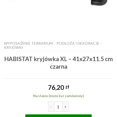
WYPOSAŻENIE TERRARIUM
PODŁOŻA I DEKORACJE
/
/
KRYJÓWKI
HABISTAT kryjówka XL – 41x27x11.5 cm
czarna
76,20
zł
Na stanie (może być zamówiony)
ilość HABISTAT kryjówka XL - 41