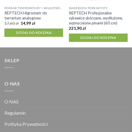
POMIAR TEMPERATURY I WILGOTNOŚCI
NARZĘDZIA TERRARYSTY
REPTECH Higrometr do
REPTECH Profesjonalne
terrarium analogowy
rękawice skórzane, wydłużone,
wzmocnione pinami (60 cm)
Pierwotna
Aktualna
17,60
zł
14,99
zł
cena
cena
221,90
zł
wynosiła:
wynosi:
DODAJ DO KOSZYKA
17,60 zł.
14,99 zł.
DODAJ DO KOSZYKA
SKLEP
O NAS
O NAS
Regulamin
Polityka Prywatności