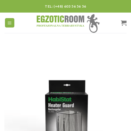
Skip
TEL: (+48) 603 56 56 56
to
content