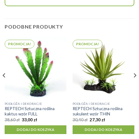
PODOBNE PRODUKTY
PROMOCJA!
PROMOCJA!
PODŁOŻA I DEKORACJE
PODŁOŻA I DEKORACJE
REPTECH Sztuczna roślina
REPTECH Sztuczna roślina
kaktus wzór FULL
sukulent wzór THIN
Pierwotna
Aktualna
Pierwotna
Aktualna
38,60
zł
33,00
zł
30,40
zł
27,30
zł
cena
cena
cena
cena
wynosiła:
wynosi:
wynosiła:
wynosi:
DODAJ DO KOSZYKA
DODAJ DO KOSZYKA
38,60 zł.
33,00 zł.
30,40 zł.
27,30 zł.