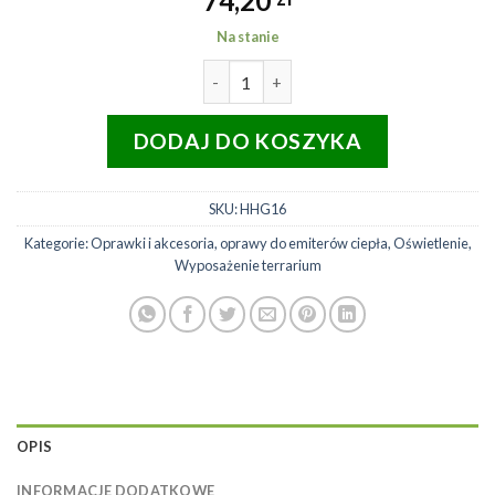
74,20
Na stanie
ilość HABISTAT Mini osłona żaró
DODAJ DO KOSZYKA
SKU:
HHG16
Kategorie:
Oprawki i akcesoria
,
oprawy do emiterów ciepła
,
Oświetlenie
,
Wyposażenie terrarium
OPIS
INFORMACJE DODATKOWE