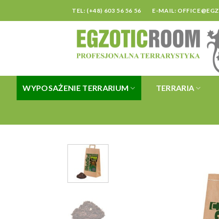
Skip
TEL: (+48) 603 56 56 56
E-MAIL:
OFFICE@EG
to
content
WYPOSAŻENIE TERRARIUM
TERRARIA