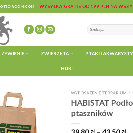
WYSYŁKA GRATIS OD 199 PLN NA WSZ
ZOTIC-ROOM.COM
Szukaj:
ŻYWIENIE
ZWIERZĘTA
PTAKI I AKWARYST
HURT
WYPOSAŻENIE TERRARIUM
/
HABISTAT Podłoż
ptaszników
Z
39,80
–
43,50
zł
zł