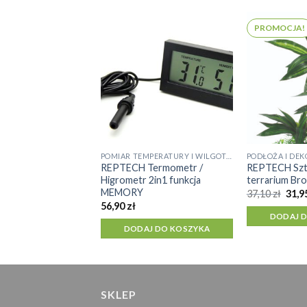
PROMOCJA!
AKCESORIA
iernik indeksu
+UVA)
J DO KOSZYKA
POMIAR TEMPERATURY I WILGOTNOŚCI
PODŁOŻA I DEK
REPTECH Termometr /
REPTECH Sztu
Higrometr 2in1 funkcja
terrarium Bro
MEMORY
Pier
37,10
zł
31,9
cena
56,90
zł
wyno
DODAJ 
37,10
DODAJ DO KOSZYKA
SKLEP