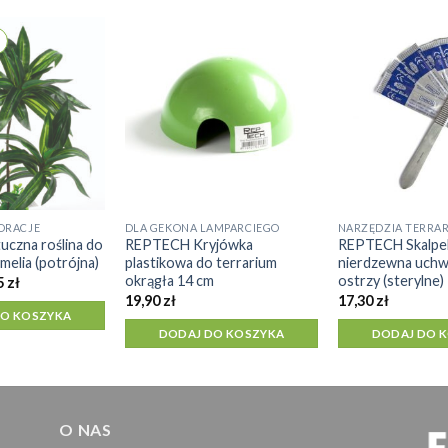
ORACJE
DLA GEKONA LAMPARCIEGO
NARZĘDZIA TERRA
czna roślina do
REPTECH Kryjówka
REPTECH Skalpel
melia (potrójna)
plastikowa do terrarium
nierdzewna uchwy
okrągła 14 cm
ostrzy (sterylne)
wotna
Aktualna
5
zł
cena
19,90
zł
17,30
zł
siła:
wynosi:
DO KOSZYKA
 zł.
31,95 zł.
DODAJ DO KOSZYKA
DODAJ DO 
O NAS