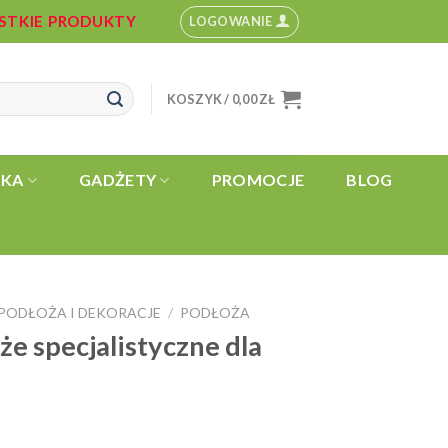
YSTKIE PRODUKTY
LOGOWANIE
KOSZYK /
0,00
ZŁ
YKA
GADŻETY
PROMOCJE
BLOG
PODŁOŻA I DEKORACJE
PODŁOŻA
/
e specjalistyczne dla
akres