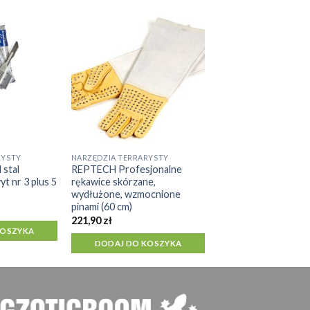
RYSTY
NARZĘDZIA TERRARYSTY
 stal
REPTECH Profesjonalne
t nr 3 plus 5
rękawice skórzane,
wydłużone, wzmocnione
pinami (60 cm)
221,90
zł
KOSZYKA
DODAJ DO KOSZYKA