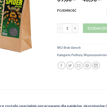
ce
o
POJEMNOŚĆ
39
d
ilość HABISTAT Podłoże specja
43
DODAJ D
SKU:
Brak danych
Kategorie:
Podłoża
,
Wyposażenie ter
re zostało specjalnie opracowane dla pająków, skorpionów i