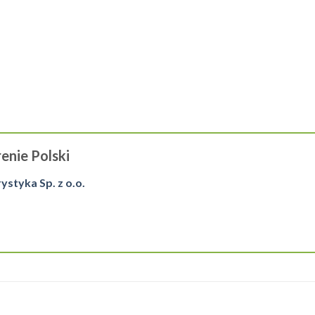
enie Polski
tyka Sp. z o.o.