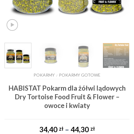
POKARMY
POKARMY GOTOWE
/
HABISTAT Pokarm dla żółwi lądowych
Dry Tortoise Food Fruit & Flower –
owoce i kwiaty
Zakres
34,40
–
44,30
zł
zł