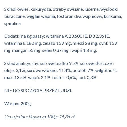
Skład: owies, kukurydza, otręby owsiane, lucerna, wysłodki
buraczane, węglan wapnia, fosforan dwuwapniowy, kurkuma,
spirulina
Dodatki na kg paszy: witamina A 23.600 IE, D3 2.36 IE,
witamina E 180 mg, żelazo 139 mg, miedź 28 mg, cynk 139
mg, mangan 55 mg, selen 0,37 mg i wapń 1.8 mg.
Skład analityczny: surowe białko 9.5%, surowe tłuszcze i
oleje: 3,1%, surowe włókno: 11.4%, popiół: 7%, wilgotność:
max. 13.5%, wapń: 2,1%, fosfor: 0,6%, sód: 0,3%
NIE DO SPOŻYCIA PRZEZ LUDZI.
Wariant 200g
Cena jednostkowa za 100g- 16,35 zł