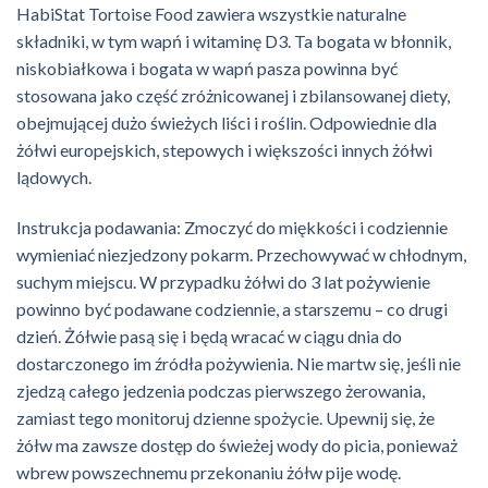
HabiStat Tortoise Food zawiera wszystkie naturalne
składniki, w tym wapń i witaminę D3. Ta bogata w błonnik,
niskobiałkowa i bogata w wapń pasza powinna być
stosowana jako część zróżnicowanej i zbilansowanej diety,
obejmującej dużo świeżych liści i roślin. Odpowiednie dla
żółwi europejskich, stepowych i większości innych żółwi
lądowych.
Instrukcja podawania: Zmoczyć do miękkości i codziennie
wymieniać niezjedzony pokarm. Przechowywać w chłodnym,
suchym miejscu. W przypadku żółwi do 3 lat pożywienie
powinno być podawane codziennie, a starszemu – co drugi
dzień. Żółwie pasą się i będą wracać w ciągu dnia do
dostarczonego im źródła pożywienia. Nie martw się, jeśli nie
zjedzą całego jedzenia podczas pierwszego żerowania,
zamiast tego monitoruj dzienne spożycie. Upewnij się, że
żółw ma zawsze dostęp do świeżej wody do picia, ponieważ
wbrew powszechnemu przekonaniu żółw pije wodę.