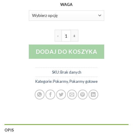
cen:
WAGA
od
34,40 zł
do
44,30 zł
ilość HABISTAT Pokarm dla żółwi 
DODAJ DO KOSZYKA
SKU:
Brak danych
Kategorie:
Pokarmy
,
Pokarmy gotowe
OPIS