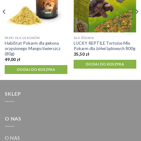
PAPKI DLA GEKONÓW
DLA ŻÓŁWIA
HabiStat Pokarm dla gekona
LUCKY REPTILE Tortoise Mix
orzęsionego Mango/świerszcz
Pokarm dla żółwi lądowych 800g
(80g)
35,50
zł
49,00
zł
DODAJ DO KOSZYKA
DODAJ DO KOSZYKA
SKLEP
O NAS
O NAS