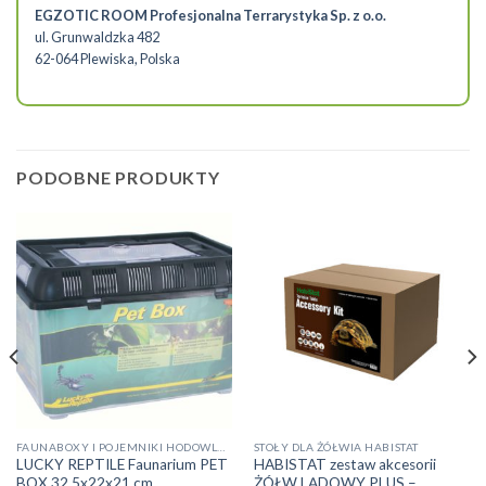
EGZOTIC ROOM Profesjonalna Terrarystyka Sp. z o.o.
ul. Grunwaldzka 482
62-064 Plewiska, Polska
PODOBNE PRODUKTY
FAUNABOXY I POJEMNIKI HODOWLANE
STOŁY DLA ŻÓŁWIA HABISTAT
LUCKY REPTILE Faunarium PET
HABISTAT zestaw akcesorii
BOX 32,5x22x21 cm
ŻÓŁW LĄDOWY PLUS –