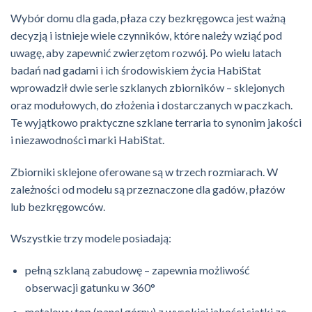
Wybór domu dla gada, płaza czy bezkręgowca jest ważną
decyzją i istnieje wiele czynników, które należy wziąć pod
uwagę, aby zapewnić zwierzętom rozwój. Po wielu latach
badań nad gadami i ich środowiskiem życia HabiStat
wprowadził dwie serie szklanych zbiorników – sklejonych
oraz modułowych, do złożenia i dostarczanych w paczkach.
Te wyjątkowo praktyczne szklane terraria to synonim jakości
i niezawodności marki HabiStat.
Zbiorniki sklejone oferowane są w trzech rozmiarach. W
zależności od modelu są przeznaczone dla gadów, płazów
lub bezkręgowców.
Wszystkie trzy modele posiadają:
pełną szklaną zabudowę – zapewnia możliwość
obserwacji gatunku w 360°
metalowy top (panel górny) z wysokiej jakości siatki ze