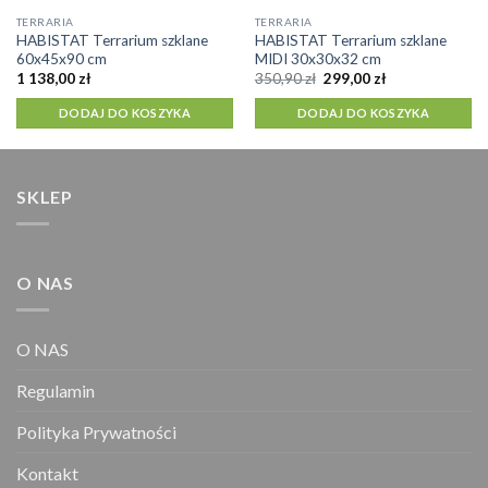
TERRARIA
TERRARIA
HABISTAT Terrarium szklane
HABISTAT Terrarium szklane
60x45x90 cm
MIDI 30x30x32 cm
Pierwotna
Aktualna
1 138,00
zł
350,90
zł
299,00
zł
cena
cena
wynosiła:
wynosi:
DODAJ DO KOSZYKA
DODAJ DO KOSZYKA
350,90 zł.
299,00 zł.
SKLEP
O NAS
O NAS
Regulamin
Polityka Prywatności
Kontakt