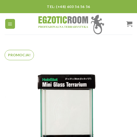
Skip
TEL: (+48) 603 56 56 56
to
content
PROMOCJA!