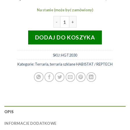
wynosiła:
wynosi:
202,00 zł.
150,00 zł.
Na stanie (może być zamówiony)
ilość PROMOCJA HABISTAT Terra
DODAJ DO KOSZYKA
SKU:
HGT2030
Kategorie:
Terraria
,
terraria szklane HABISTAT / REPTECH
OPIS
INFORMACJE DODATKOWE