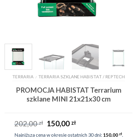
TERRARIA
TERRARIA SZKLANE HABISTAT / REPTECH
/
PROMOCJA HABISTAT Terrarium
szklane MINI 21x21x30 cm
Pierwotna
Aktualna
202,00
150,00
zł
zł
cena
cena
zł
Najniższa cena w okresie ostatnich 30 dni:
150,00
.