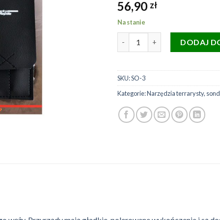
56,90
zł
Na stanie
ilość LUCKY REPTILE Zestaw s
DODAJ D
SKU:
SO-3
Kategorie:
Narzędzia terrarysty
,
sond
 węży. Przyrządy mają gładkie, polerowane wykończenie i są dos