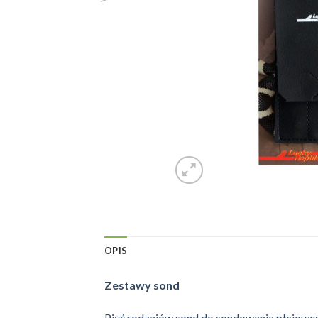
OPIS
Zestawy sond
Pięć rodzajów sond do sondowania płciowego