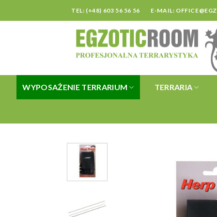
Skip
TEL: (+48) 603 56 56 56
E-MAIL:
OFFICE@EG
to
content
WYPOSAŻENIE TERRARIUM
TERRARIA