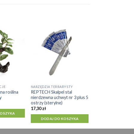
CJE
NARZĘDZIA TERRARYSTY
a roślina
REPTECH Skalpel stal
y
nierdzewna uchwyt nr 3 plus 5
ostrzy (sterylne)
na
Aktualna
cena
17,30
zł
a:
wynosi:
KOSZYKA
35,50 zł.
DODAJ DO KOSZYKA