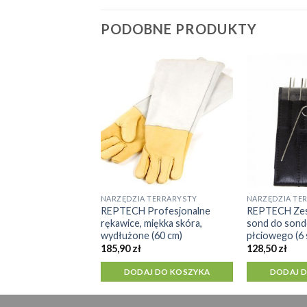
PODOBNE PRODUKTY
 HAKI OFIOLOGICZNE
Aluminiowy
o węży „delikatny
kki i solidny (101
J DO KOSZYKA
NARZĘDZIA TERRARYSTY
NARZĘDZIA TE
REPTECH Profesjonalne
REPTECH Zes
rękawice, miękka skóra,
sond do sond
wydłużone (60 cm)
płciowego (6 
185,90
zł
128,50
zł
DODAJ DO KOSZYKA
DODAJ 