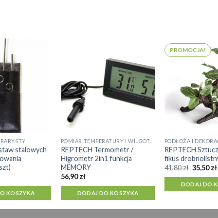
PROMOCJA!
RRARYSTY
POMIAR TEMPERATURY I WILGOTNOŚCI
PODŁOŻA I DEKORA
taw stalowych
REPTECH Termometr /
REPTECH Sztuczn
owania
Higrometr 2in1 funkcja
fikus drobnolistn
szt)
MEMORY
Pierwot
41,80
zł
35,50
zł
cena
56,90
zł
wynosił
DODAJ DO 
41,80 zł.
DO KOSZYKA
DODAJ DO KOSZYKA