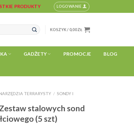
YSTKIE PRODUKTY
LOGOWANIE
KOSZYK /
0,00
ZŁ
YKA
GADŻETY
PROMOCJE
BLOG
NARZĘDZIA TERRARYSTY
SONDY I
/
Zestaw stalowych sond
ciowego (5 szt)