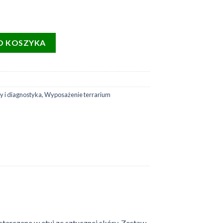
talowych sond do sondowania płciowego (5 szt)
O KOSZYKA
y i diagnostyka
,
Wyposażenie terrarium
tarczane w etui ze sztucznej skóry. Zestaw