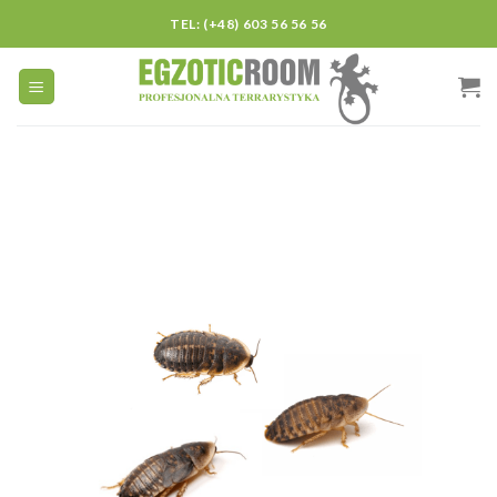
Skip
TEL: (+48) 603 56 56 56
to
content