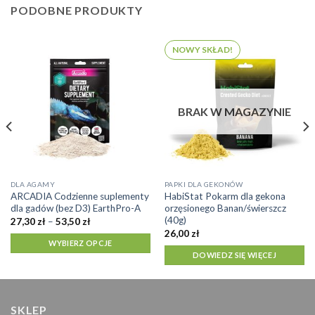
PODOBNE PRODUKTY
NOWY SKŁAD!
BRAK W MAGAZYNIE
Ten
DLA AGAMY
PAPKI DLA GEKONÓW
ARCADIA Codzienne suplementy
HabiStat Pokarm dla gekona
produkt
dla gadów (bez D3) EarthPro-A
orzęsionego Banan/świerszcz
ma
(40g)
Zakres
27,30
zł
–
53,50
zł
cen:
wiele
26,00
zł
od
WYBIERZ OPCJE
wariantów.
27,30 zł
DOWIEDZ SIĘ WIĘCEJ
do
Opcje
53,50 zł
można
wybrać
na
SKLEP