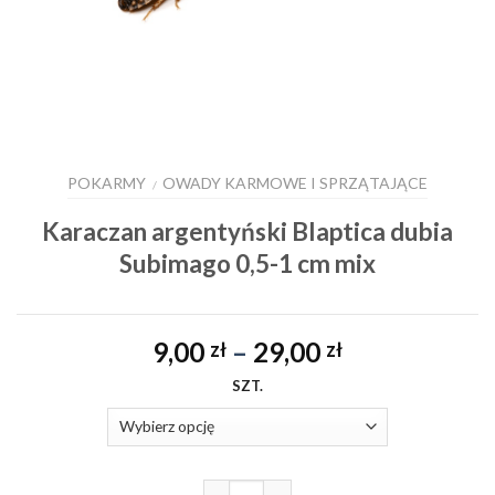
POKARMY
OWADY KARMOWE I SPRZĄTAJĄCE
/
Karaczan argentyński Blaptica dubia
Subimago 0,5-1 cm mix
Zakres
9,00
–
29,00
zł
zł
cen:
SZT.
od
9,00 zł
do
29,00 zł
ilość Karaczan argentyński Blapt