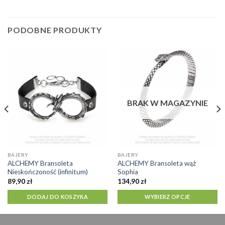
PODOBNE PRODUKTY
BRAK W MAGAZYNIE
Ten
BAJERY
BAJERY
ALCHEMY Bransoleta
ALCHEMY Bransoleta wąż
produkt
Nieskończoność (infinitum)
Sophia
ma
89,90
zł
134,90
zł
wiele
DODAJ DO KOSZYKA
WYBIERZ OPCJE
wariantów.
Opcje
można