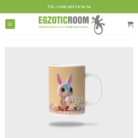
Skip
TEL: (+48) 603 56 56 56
to
content