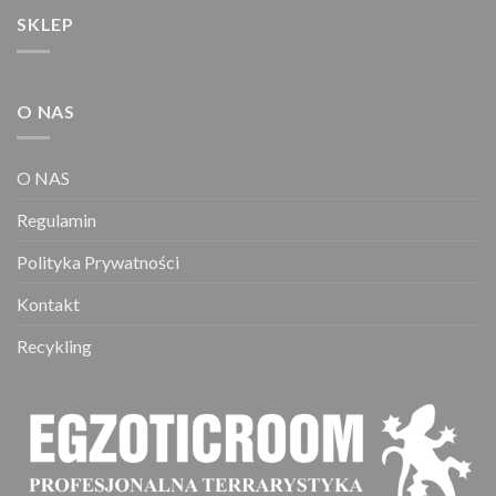
wybrać
SKLEP
na
stronie
produktu
O NAS
O NAS
Regulamin
Polityka Prywatności
Kontakt
Recykling