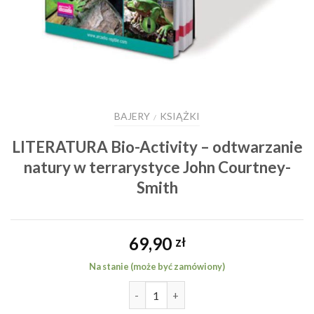
BAJERY
KSIĄŻKI
/
LITERATURA Bio-Activity – odtwarzanie
natury w terrarystyce John Courtney-
Smith
69,90
zł
Na stanie (może być zamówiony)
ilość LITERATURA Bio-Activity -