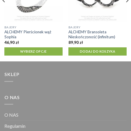
Ten
BAJERY
BAJERY
ALCHEMY Pierścionek wąż
ALCHEMY Bransoleta
produkt
Sophia
Nieskończoność (infinitum)
ma
46,90
zł
89,90
zł
wiele
WYBIERZ OPCJE
DODAJ DO KOSZYKA
wariantów.
Opcje
można
wybrać
SKLEP
na
stronie
produktu
O NAS
O NAS
Regulamin