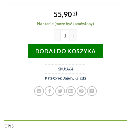
55,90
zł
Na stanie (może być zamówiony)
ilość LITERATURA Kameleon Jack
DODAJ DO KOSZYKA
SKU:
A64
Kategorie:
Bajery
,
Książki
OPIS