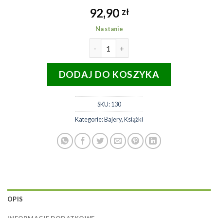
92,90
zł
Na stanie
ilość LITERATURA żaba rogata -r
DODAJ DO KOSZYKA
SKU:
130
Kategorie:
Bajery
,
Książki
OPIS