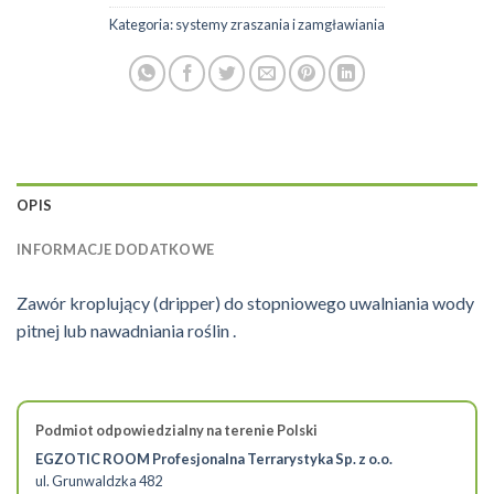
Kategoria:
systemy zraszania i zamgławiania
OPIS
INFORMACJE DODATKOWE
Zawór kroplujący (dripper) do stopniowego uwalniania wody
pitnej lub nawadniania roślin .
Podmiot odpowiedzialny na terenie Polski
EGZOTIC ROOM Profesjonalna Terrarystyka Sp. z o.o.
ul. Grunwaldzka 482