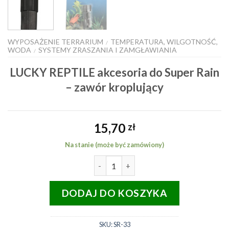
WYPOSAŻENIE TERRARIUM
TEMPERATURA, WILGOTNOŚĆ,
/
WODA
SYSTEMY ZRASZANIA I ZAMGŁAWIANIA
/
LUCKY REPTILE akcesoria do Super Rain
– zawór kroplujący
15,70
zł
Na stanie (może być zamówiony)
ilość LUCKY REPTILE akcesoria do
DODAJ DO KOSZYKA
SKU:
SR-33