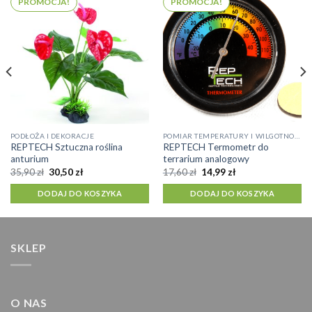
PROMOCJA!
PROMOCJA!
PODŁOŻA I DEKORACJE
POMIAR TEMPERATURY I WILGOTNOŚCI
REPTECH Sztuczna roślina
REPTECH Termometr do
anturium
terrarium analogowy
Pierwotna
Aktualna
Pierwotna
Aktualna
35,90
zł
30,50
zł
17,60
zł
14,99
zł
cena
cena
cena
cena
wynosiła:
wynosi:
wynosiła:
wynosi:
DODAJ DO KOSZYKA
DODAJ DO KOSZYKA
35,90 zł.
30,50 zł.
17,60 zł.
14,99 zł.
SKLEP
O NAS