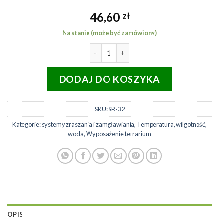
46,60
zł
Na stanie (może być zamówiony)
ilość LUCKY REPTILE akcesoria do
DODAJ DO KOSZYKA
SKU:
SR-32
Kategorie:
systemy zraszania i zamgławiania
,
Temperatura, wilgotność,
woda
,
Wyposażenie terrarium
OPIS