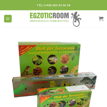
Skip
TEL: (+48) 603 56 56 56
to
content