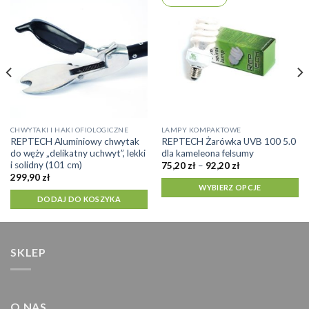
Ten
CHWYTAKI I HAKI OFIOLOGICZNE
LAMPY KOMPAKTOWE
REPTECH Aluminiowy chwytak
REPTECH Żarówka UVB 100 5.0
produkt
do węży „delikatny uchwyt”, lekki
dla kameleona felsumy
ma
i solidny (101 cm)
Zakres
75,20
zł
–
92,20
zł
cen:
wiele
299,90
zł
od
WYBIERZ OPCJE
wariantów.
75,20 zł
DODAJ DO KOSZYKA
do
Opcje
92,20 zł
można
wybrać
na
SKLEP
stronie
produktu
O NAS