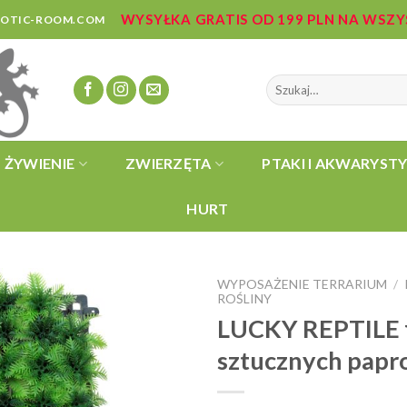
WYSYŁKA GRATIS OD 199 PLN NA WSZ
ZOTIC-ROOM.COM
Szukaj:
ŻYWIENIE
ZWIERZĘTA
PTAKI I AKWARYST
HURT
WYPOSAŻENIE TERRARIUM
/
ROŚLINY
LUCKY REPTILE fl
sztucznych papro