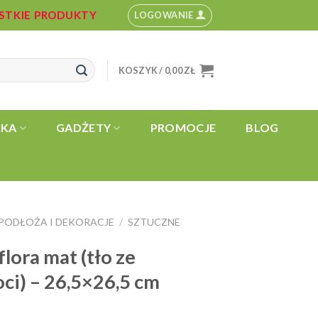
YSTKIE PRODUKTY
LOGOWANIE
KOSZYK /
0,00
ZŁ
YKA
GADŻETY
PROMOCJE
BLOG
PODŁOŻA I DEKORACJE
SZTUCZNE
/
ora mat (tło ze
ci) – 26,5×26,5 cm