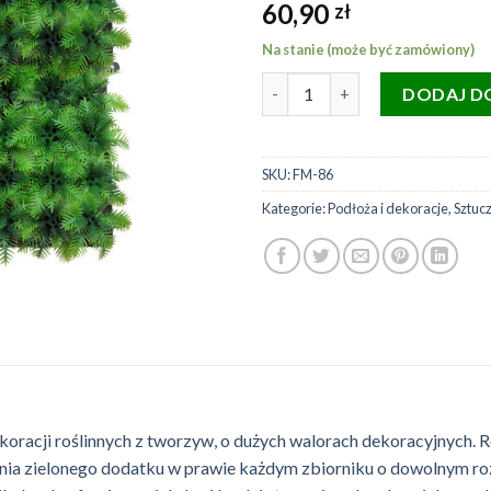
60,90
zł
Na stanie (może być zamówiony)
ilość LUCKY REPTILE flora mat 
DODAJ D
SKU:
FM-86
Kategorie:
Podłoża i dekoracje
,
Sztucz
ekoracji roślinnych z tworzyw, o dużych walorach dekoracyjnych. Ró
zenia zielonego dodatku w prawie każdym zbiorniku o dowolnym r