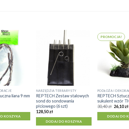
PROMOCJA!
ORACJE
NARZĘDZIA TERRARYSTY
PODŁOŻA I DEKORA
czna liana 9 mm
REPTECH Zestaw stalowych
REPTECH Sztuczn
sond do sondowania
sukulent wzór T
płciowego (6 szt)
Pierwot
30,40
zł
26,10
zł
cena
128,50
zł
wynosił
DO KOSZYKA
DODAJ DO 
30,40 zł.
DODAJ DO KOSZYKA