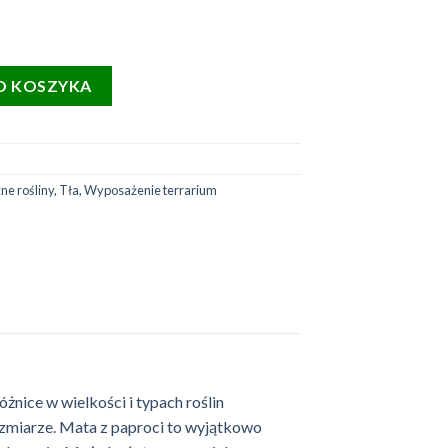
(tło ze sztucznych paproci) - 26,5x26,5 cm
O KOSZYKA
ne rośliny
,
Tła
,
Wyposażenie terrarium
żnice w wielkości i typach roślin
ozmiarze. Mata z paproci to wyjątkowo