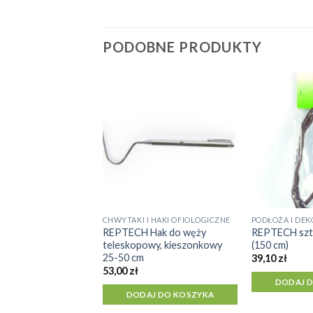
PODOBNE PRODUKTY
POMIAR TEMPERATURY I WILGOTNOŚCI
Termometr /
 2in1 funkcja
J DO KOSZYKA
CHWYTAKI I HAKI OFIOLOGICZNE
PODŁOŻA I DEK
REPTECH Hak do węży
REPTECH sztu
teleskopowy, kieszonkowy
(150 cm)
25-50 cm
39,10
zł
53,00
zł
DODAJ 
DODAJ DO KOSZYKA