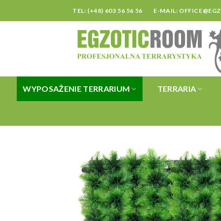
Skip
TEL: (+48) 603 56 56 56
E-MAIL:
OFFICE@EG
to
content
WYPOSAŻENIE TERRARIUM
TERRARIA