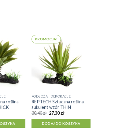
PROMOCJA!
CJE
PODŁOŻA I DEKORACJE
a roślina
REPTECH Sztuczna roślina
HICK
sukulent wzór THIN
na
Aktualna
Pierwotna
Aktualna
30,40
zł
27,30
zł
cena
cena
cena
a:
wynosi:
wynosiła:
wynosi:
KOSZYKA
DODAJ DO KOSZYKA
26,10 zł.
30,40 zł.
27,30 zł.