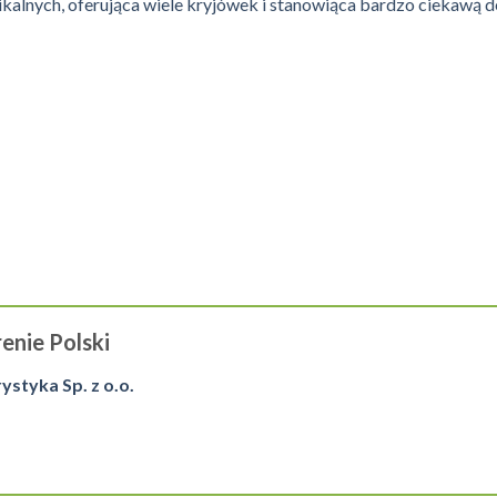
pikalnych, oferująca wiele kryjówek i stanowiąca bardzo ciekawą
enie Polski
tyka Sp. z o.o.