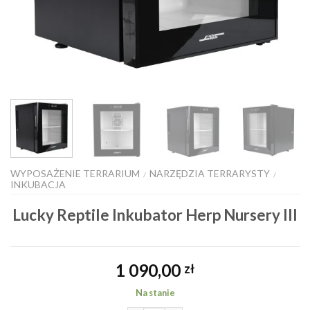
WYPOSAŻENIE TERRARIUM
NARZĘDZIA TERRARYSTY
/
/
INKUBACJA
Lucky Reptile Inkubator Herp Nursery III
1 090,00
zł
Na stanie