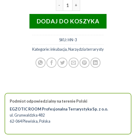
ilość Lucky Reptile Inkubator Herp
DODAJ DO KOSZYKA
SKU:
HN-3
Kategorie:
inkubacja
,
Narzędzia terrarysty
Podmiot odpowiedzialny na terenie Polski
EGZOTIC ROOM Profesjonalna Terrarystyka Sp. z o.o.
ul. Grunwaldzka 482
62-064 Plewiska, Polska