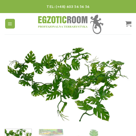
Skip
TEL: (+48) 603 56 56 56
to
content