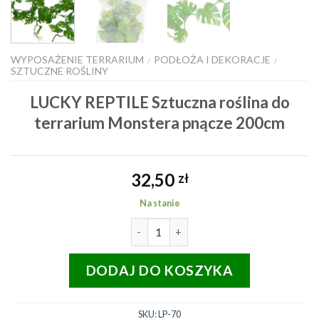
WYPOSAŻENIE TERRARIUM
PODŁOŻA I DEKORACJE
/
/
SZTUCZNE ROŚLINY
LUCKY REPTILE Sztuczna roślina do
terrarium Monstera pnącze 200cm
32,50
zł
Na stanie
ilość LUCKY REPTILE Sztuczna ro
DODAJ DO KOSZYKA
SKU:
LP-70