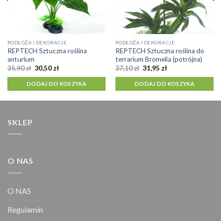
PODŁOŻA I DEKORACJE
PODŁOŻA I DEKORACJE
REPTECH Sztuczna roślina
REPTECH Sztuczna roślina do
anturium
terrarium Bromelia (potrójna)
Pierwotna
Aktualna
Pierwotna
Aktualna
35,90
zł
30,50
zł
37,10
zł
31,95
zł
cena
cena
cena
cena
wynosiła:
wynosi:
wynosiła:
wynosi:
DODAJ DO KOSZYKA
DODAJ DO KOSZYKA
35,90 zł.
30,50 zł.
37,10 zł.
31,95 zł.
SKLEP
O NAS
O NAS
Regulamin