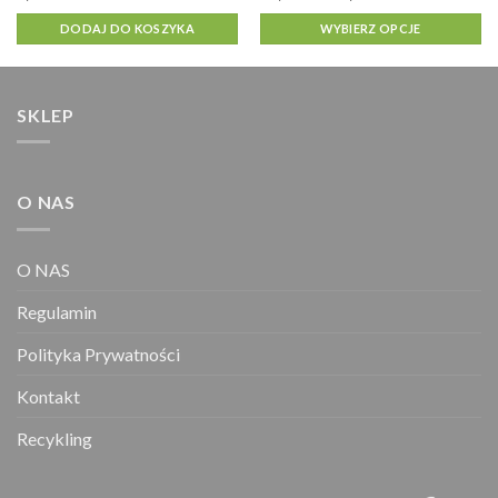
cen:
wiele
od
DODAJ DO KOSZYKA
WYBIERZ OPCJE
wariantów.
13,00 zł
do
Opcje
58,00 zł
można
wybrać
SKLEP
na
stronie
produktu
O NAS
O NAS
Regulamin
Polityka Prywatności
Kontakt
Recykling