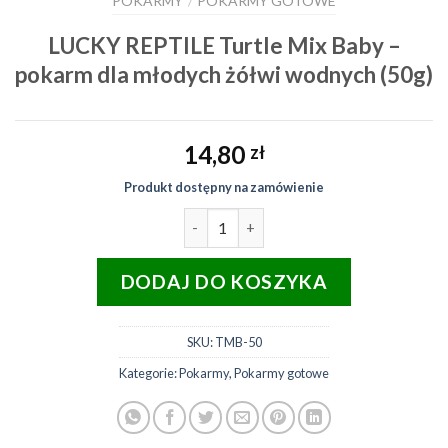
POKARMY
POKARMY GOTOWE
/
LUCKY REPTILE Turtle Mix Baby –
pokarm dla młodych żółwi wodnych (50g)
14,80
zł
Produkt dostępny na zamówienie
ilość LUCKY REPTILE Turtle Mix 
DODAJ DO KOSZYKA
SKU:
TMB-50
Kategorie:
Pokarmy
,
Pokarmy gotowe