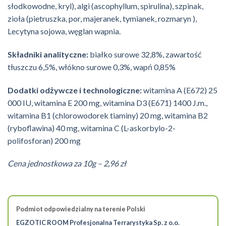
słodkowodne, kryl), algi (ascophyllum, spirulina), szpinak,
zioła (pietruszka, por, majeranek, tymianek, rozmaryn ),
Lecytyna sojowa, węglan wapnia.
Składniki analityczne:
białko surowe 32,8%, zawartość
tłuszczu 6,5%, włókno surowe 0,3%, wapń 0,85%
Dodatki odżywcze i technologiczne:
witamina A (E672) 25
000 IU, witamina E 200 mg, witamina D3 (E671) 1400 J.m.,
witamina B1 (chlorowodorek tiaminy) 20 mg, witamina B2
(ryboflawina) 40 mg, witamina C (L-askorbylo-2-
polifosforan) 200 mg
Cena jednostkowa za 10g – 2,96 zł
Podmiot odpowiedzialny na terenie Polski
EGZOTIC ROOM Profesjonalna Terrarystyka Sp. z o.o.