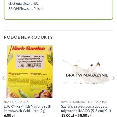
ul. Grunwaldzka 482
62-064 Plewiska, Polska
PODOBNE PRODUKTY
BRAK W MAGAZYNIE
Ten
NASIONA, ZIARNA
OWADY KARMOWE I SPRZĄTAJĄCE
LUCKY REPTILE Nasiona roślin
Szarańcza wędrowna Locusta
produkt
karmowych Wild Herb (2g)
migratoria IMAGO (5-6 cm; XL!)
ma
Zakres
6,00
zł
13,00
zł
–
58,00
zł