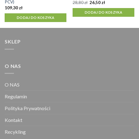
PCV)
Pierwotna
Aktualna
28,80
zł
26,50
zł
cena
cena
109,30
zł
wynosiła:
wynosi:
DODAJ DO KOSZYKA
28,80 zł.
26,50 zł.
DODAJ DO KOSZYKA
SKLEP
O NAS
O NAS
Regulamin
Polityka Prywatności
Kontakt
Recykling